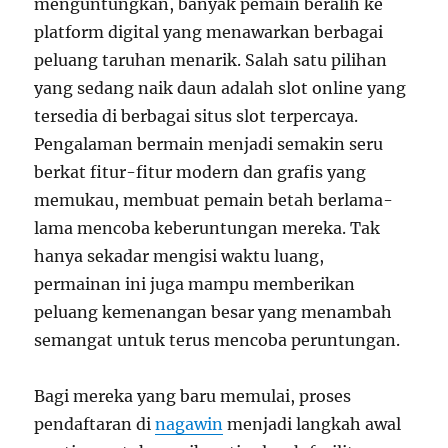
menguntungkan, banyak pemain beralih ke
platform digital yang menawarkan berbagai
peluang taruhan menarik. Salah satu pilihan
yang sedang naik daun adalah slot online yang
tersedia di berbagai situs slot terpercaya.
Pengalaman bermain menjadi semakin seru
berkat fitur-fitur modern dan grafis yang
memukau, membuat pemain betah berlama-
lama mencoba keberuntungan mereka. Tak
hanya sekadar mengisi waktu luang,
permainan ini juga mampu memberikan
peluang kemenangan besar yang menambah
semangat untuk terus mencoba peruntungan.
Bagi mereka yang baru memulai, proses
pendaftaran di
nagawin
menjadi langkah awal