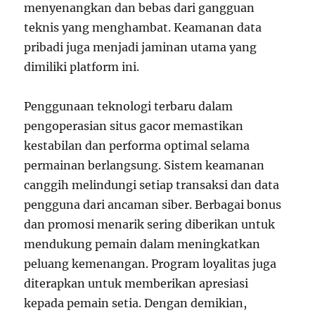
menyenangkan dan bebas dari gangguan
teknis yang menghambat. Keamanan data
pribadi juga menjadi jaminan utama yang
dimiliki platform ini.
Penggunaan teknologi terbaru dalam
pengoperasian situs gacor memastikan
kestabilan dan performa optimal selama
permainan berlangsung. Sistem keamanan
canggih melindungi setiap transaksi dan data
pengguna dari ancaman siber. Berbagai bonus
dan promosi menarik sering diberikan untuk
mendukung pemain dalam meningkatkan
peluang kemenangan. Program loyalitas juga
diterapkan untuk memberikan apresiasi
kepada pemain setia. Dengan demikian,