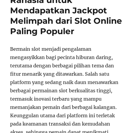
Rahasia untuk
Melimpah
Mendapatkan Jackpot
di
Situs
Melimpah dari Slot Online
Slot
Paling
Paling Populer
Menggoda
Saat
Ini
Bermain slot menjadi pengalaman
mengasyikkan bagi pecinta hiburan daring,
terutama dengan berbagai pilihan tema dan
fitur menarik yang ditawarkan. Salah satu
platform yang sedang naik daun menawarkan
berbagai permainan slot berkualitas tinggi,
termasuk inovasi terbaru yang mampu
memanjakan pemain dari berbagai kalangan.
Keunggulan utama dari platform ini terletak
pada keamanan transaksi dan kemudahan
akses, sehingga pemain dapat menikmati