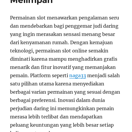
Melimpah
Permainan slot menawarkan pengalaman seru
dan mendebarkan bagi penggemar judi daring
yang ingin merasakan sensasi menang besar
dari kenyamanan rumah. Dengan kemajuan
teknologi, permainan slot online semakin
diminati karena mampu menghadirkan grafis
menarik dan fitur inovatif yang memanjakan
pemain. Platform seperti
naga33
menjadi salah
satu pilihan utama karena menyediakan
berbagai varian permainan yang sesuai dengan
berbagai preferensi. Inovasi dalam dunia
perjudian daring ini memungkinkan pemain
merasa lebih terlibat dan mendapatkan
peluang keuntungan yang lebih besar setiap