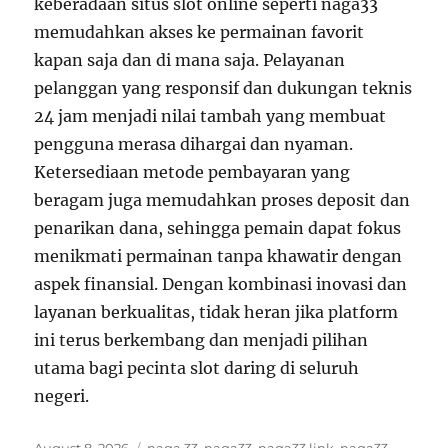
keberadaan situs slot online seperti naga33
memudahkan akses ke permainan favorit
kapan saja dan di mana saja. Pelayanan
pelanggan yang responsif dan dukungan teknis
24 jam menjadi nilai tambah yang membuat
pengguna merasa dihargai dan nyaman.
Ketersediaan metode pembayaran yang
beragam juga memudahkan proses deposit dan
penarikan dana, sehingga pemain dapat fokus
menikmati permainan tanpa khawatir dengan
aspek finansial. Dengan kombinasi inovasi dan
layanan berkualitas, tidak heran jika platform
ini terus berkembang dan menjadi pilihan
utama bagi pecinta slot daring di seluruh
negeri.
Posted
Tags