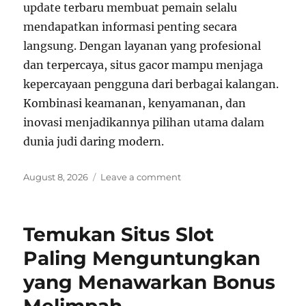
update terbaru membuat pemain selalu
mendapatkan informasi penting secara
langsung. Dengan layanan yang profesional
dan terpercaya, situs gacor mampu menjaga
kepercayaan pengguna dari berbagai kalangan.
Kombinasi keamanan, kenyamanan, dan
inovasi menjadikannya pilihan utama dalam
dunia judi daring modern.
Posted
on
August 8, 2026
Leave a comment
on
Tips
Efektif
Mengurangi
Temukan Situs Slot
Risiko
Kalah
Paling Menguntungkan
Dalam
yang Menawarkan Bonus
Taruhan
Digital