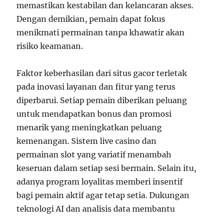
memastikan kestabilan dan kelancaran akses.
Dengan demikian, pemain dapat fokus
menikmati permainan tanpa khawatir akan
risiko keamanan.
Faktor keberhasilan dari situs gacor terletak
pada inovasi layanan dan fitur yang terus
diperbarui. Setiap pemain diberikan peluang
untuk mendapatkan bonus dan promosi
menarik yang meningkatkan peluang
kemenangan. Sistem live casino dan
permainan slot yang variatif menambah
keseruan dalam setiap sesi bermain. Selain itu,
adanya program loyalitas memberi insentif
bagi pemain aktif agar tetap setia. Dukungan
teknologi AI dan analisis data membantu