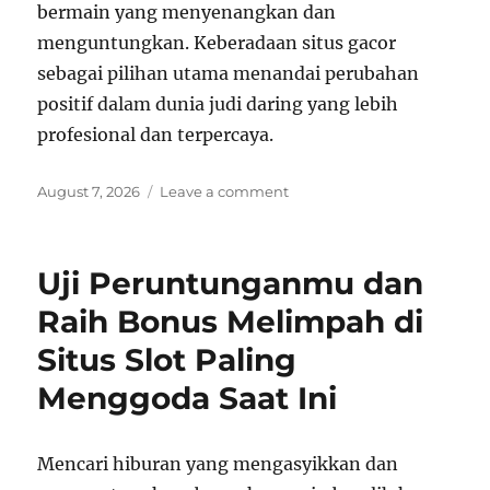
bermain yang menyenangkan dan
menguntungkan. Keberadaan situs gacor
sebagai pilihan utama menandai perubahan
positif dalam dunia judi daring yang lebih
profesional dan terpercaya.
Posted
on
August 7, 2026
Leave a comment
on
Teknik
Mengelola
Risiko
Uji Peruntunganmu dan
Saat
Menggunakan
Raih Bonus Melimpah di
Strategi
Situs Slot Paling
Taruhan
Menggoda Saat Ini
Mencari hiburan yang mengasyikkan dan