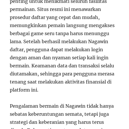
penting untuk menikmati seluruh fasilitas
permainan. Situs resmi ini menawarkan
prosedur daftar yang cepat dan mudah,
memungkinkan pemain langsung mengakses
berbagai game seru tanpa harus menunggu
lama. Setelah berhasil melakukan Nagawin
daftar, pengguna dapat melakukan login
dengan aman dan nyaman setiap kali ingin
bermain. Keamanan data dan transaksi selalu
diutamakan, sehingga para pengguna merasa
tenang saat melakukan aktivitas finansial di
platform ini.
Pengalaman bermain di Nagawin tidak hanya
sebatas keberuntungan semata, tetapi juga
strategi dan keberanian yang harus terus