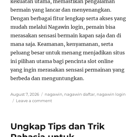
kekuatan utama, memastikan pengalaman
bermain yang lancar dan menyenangkan.
Dengan berbagai fitur lengkap serta akses yang
mudah melalui Nagawin login, pemain bisa
merasakan sensasi bermain kapan saja dan di
mana saja. Keamanan, kenyamanan, serta
peluang besar untuk menang menjadikan situs
ini pilihan utama bagi pencinta slot online
yang ingin merasakan sensasi permainan yang
berbeda dan menguntungkan.
Posted
Tags
August 7, 2026
nagawin
,
nagawin daftar
,
nagawin login
on
on
Leave a comment
Uji
Peruntunganmu
dan
Ungkap Tips dan Trik
Raih
Bonus