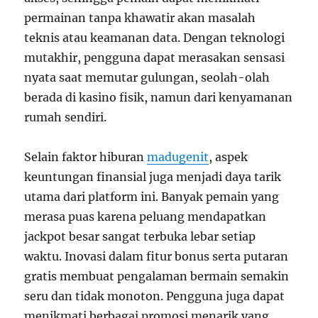
permainan tanpa khawatir akan masalah
teknis atau keamanan data. Dengan teknologi
mutakhir, pengguna dapat merasakan sensasi
nyata saat memutar gulungan, seolah-olah
berada di kasino fisik, namun dari kenyamanan
rumah sendiri.
Selain faktor hiburan
madugenit
, aspek
keuntungan finansial juga menjadi daya tarik
utama dari platform ini. Banyak pemain yang
merasa puas karena peluang mendapatkan
jackpot besar sangat terbuka lebar setiap
waktu. Inovasi dalam fitur bonus serta putaran
gratis membuat pengalaman bermain semakin
seru dan tidak monoton. Pengguna juga dapat
menikmati berbagai promosi menarik yang