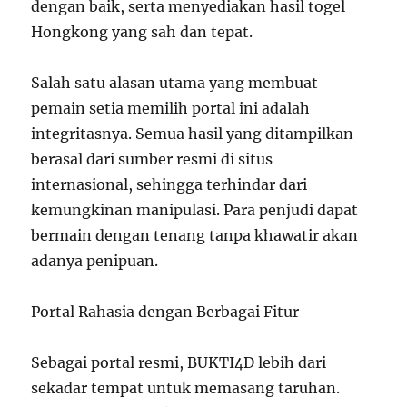
dengan baik, serta menyediakan hasil togel
Hongkong yang sah dan tepat.
Salah satu alasan utama yang membuat
pemain setia memilih portal ini adalah
integritasnya. Semua hasil yang ditampilkan
berasal dari sumber resmi di situs
internasional, sehingga terhindar dari
kemungkinan manipulasi. Para penjudi dapat
bermain dengan tenang tanpa khawatir akan
adanya penipuan.
Portal Rahasia dengan Berbagai Fitur
Sebagai portal resmi, BUKTI4D lebih dari
sekadar tempat untuk memasang taruhan.