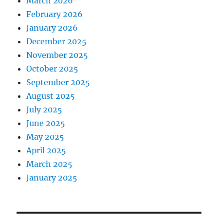
March 2026
February 2026
January 2026
December 2025
November 2025
October 2025
September 2025
August 2025
July 2025
June 2025
May 2025
April 2025
March 2025
January 2025