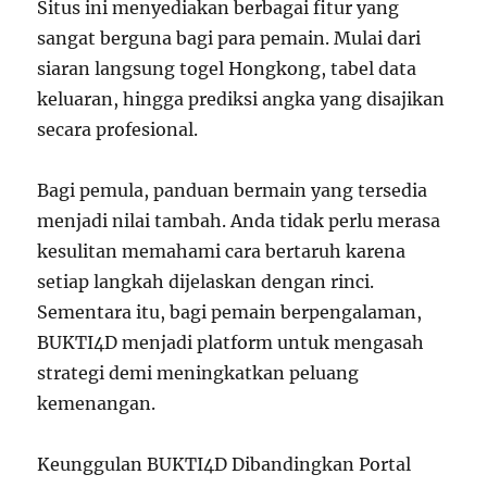
Situs ini menyediakan berbagai fitur yang
sangat berguna bagi para pemain. Mulai dari
siaran langsung togel Hongkong, tabel data
keluaran, hingga prediksi angka yang disajikan
secara profesional.
Bagi pemula, panduan bermain yang tersedia
menjadi nilai tambah. Anda tidak perlu merasa
kesulitan memahami cara bertaruh karena
setiap langkah dijelaskan dengan rinci.
Sementara itu, bagi pemain berpengalaman,
BUKTI4D menjadi platform untuk mengasah
strategi demi meningkatkan peluang
kemenangan.
Keunggulan BUKTI4D Dibandingkan Portal