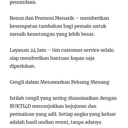
penundaan.
Bonus dan Promosi Menarik – memberikan
kesempatan tambahan bagi pemain untuk
meraih keuntungan yang lebih besar.
Layanan 24 Jam – tim customer service selalu
siap memberikan bantuan kapan saja
diperlukan.
Cengli dalam Menawarkan Peluang Menang
Istilah cengli yang sering diasosiasikan dengan
BUKTI4D menunjukkan kejujuran dan
permainan yang adil. Setiap angka yang keluar
adalah hasil undian resmi, tanpa adanya