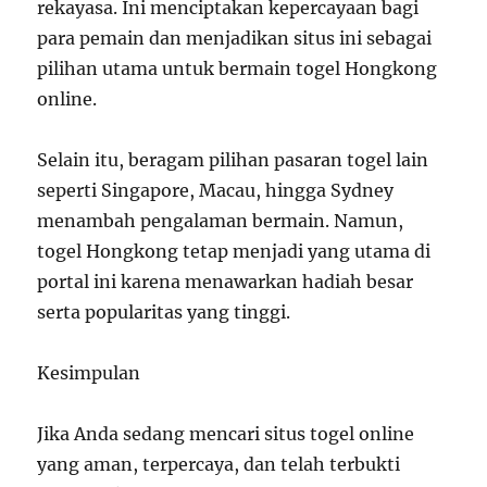
rekayasa. Ini menciptakan kepercayaan bagi
para pemain dan menjadikan situs ini sebagai
pilihan utama untuk bermain togel Hongkong
online.
Selain itu, beragam pilihan pasaran togel lain
seperti Singapore, Macau, hingga Sydney
menambah pengalaman bermain. Namun,
togel Hongkong tetap menjadi yang utama di
portal ini karena menawarkan hadiah besar
serta popularitas yang tinggi.
Kesimpulan
Jika Anda sedang mencari situs togel online
yang aman, terpercaya, dan telah terbukti