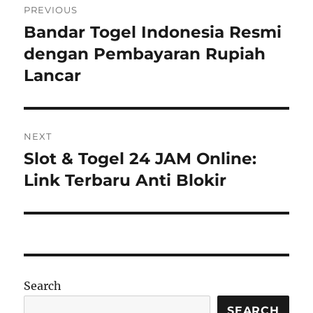
PREVIOUS
navigation
Bandar Togel Indonesia Resmi
Previous
post:
dengan Pembayaran Rupiah
Lancar
NEXT
Slot & Togel 24 JAM Online:
Next
post:
Link Terbaru Anti Blokir
Search
SEARCH