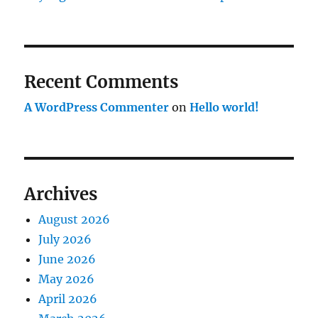
Recent Comments
A WordPress Commenter
on
Hello world!
Archives
August 2026
July 2026
June 2026
May 2026
April 2026