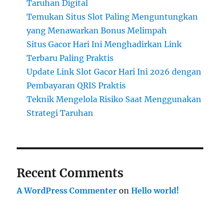
Taruhan Digital
Temukan Situs Slot Paling Menguntungkan
yang Menawarkan Bonus Melimpah
Situs Gacor Hari Ini Menghadirkan Link
Terbaru Paling Praktis
Update Link Slot Gacor Hari Ini 2026 dengan
Pembayaran QRIS Praktis
Teknik Mengelola Risiko Saat Menggunakan
Strategi Taruhan
Recent Comments
A WordPress Commenter
on
Hello world!