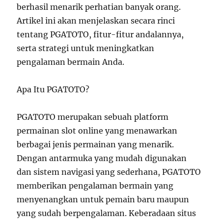
berhasil menarik perhatian banyak orang.
Artikel ini akan menjelaskan secara rinci
tentang PGATOTO, fitur-fitur andalannya,
serta strategi untuk meningkatkan
pengalaman bermain Anda.
Apa Itu PGATOTO?
PGATOTO merupakan sebuah platform
permainan slot online yang menawarkan
berbagai jenis permainan yang menarik.
Dengan antarmuka yang mudah digunakan
dan sistem navigasi yang sederhana, PGATOTO
memberikan pengalaman bermain yang
menyenangkan untuk pemain baru maupun
yang sudah berpengalaman. Keberadaan situs