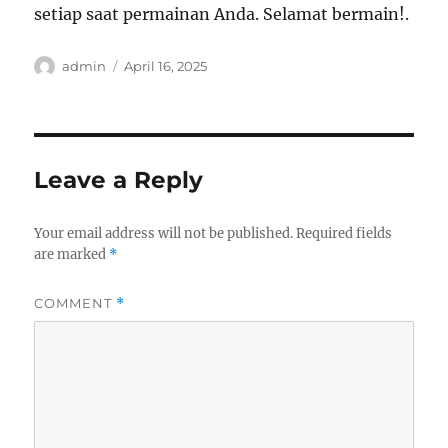
setiap saat permainan Anda. Selamat bermain!.
Author
Posted
admin
April 16, 2025
on
Leave a Reply
Your email address will not be published.
Required fields
are marked
*
COMMENT
*