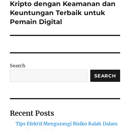
post:
Kripto dengan Keamanan dan
Keuntungan Terbaik untuk
Pemain Digital
Search
SEARCH
Recent Posts
Tips Efektif Mengurangi Risiko Kalah Dalam