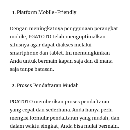
Platform Mobile-Friendly
Dengan meningkatnya penggunaan perangkat
mobile, PGATOTO telah mengoptimalkan
situsnya agar dapat diakses melalui
smartphone dan tablet. Ini memungkinkan
Anda untuk bermain kapan saja dan di mana
saja tanpa batasan.
Proses Pendaftaran Mudah
PGATOTO memberikan proses pendaftaran
yang cepat dan sederhana. Anda hanya perlu
mengisi formulir pendaftaran yang mudah, dan
dalam waktu singkat, Anda bisa mulai bermain.