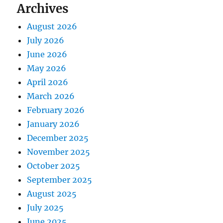
Archives
August 2026
July 2026
June 2026
May 2026
April 2026
March 2026
February 2026
January 2026
December 2025
November 2025
October 2025
September 2025
August 2025
July 2025
June 2025