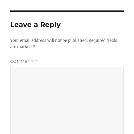
Leave a Reply
Your email address will not be published.
Required fields
are marked
*
COMMENT
*