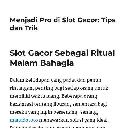
Menjadi Pro di Slot Gacor: Tips
dan Trik
Slot Gacor Sebagai Ritual
Malam Bahagia
Dalam kehidupan yang padat dan penuh
rintangan, penting bagi setiap orang untuk
memiliki waktu luang. Beberapa orang
berfantasi tentang liburan, sementara bagi
mereka yang ingin bersenang-senang,
manadototo
menawarkan solusi yang ideal.