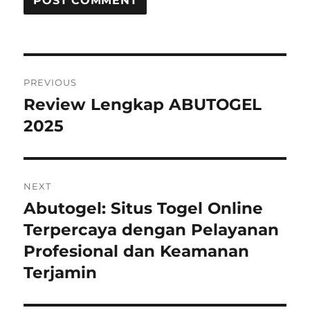
Post
PREVIOUS
navigation
Review Lengkap ABUTOGEL
Previous
post:
2025
NEXT
Abutogel: Situs Togel Online
Next
post:
Terpercaya dengan Pelayanan
Profesional dan Keamanan
Terjamin