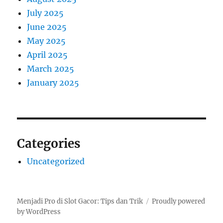
July 2025
June 2025
May 2025
April 2025
March 2025
January 2025
Categories
Uncategorized
Menjadi Pro di Slot Gacor: Tips dan Trik
Proudly powered
by WordPress