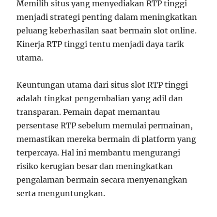
Memilih situs yang menyediakan RTP tinggi
menjadi strategi penting dalam meningkatkan
peluang keberhasilan saat bermain slot online.
Kinerja RTP tinggi tentu menjadi daya tarik
utama.
Keuntungan utama dari situs slot RTP tinggi
adalah tingkat pengembalian yang adil dan
transparan. Pemain dapat memantau
persentase RTP sebelum memulai permainan,
memastikan mereka bermain di platform yang
terpercaya. Hal ini membantu mengurangi
risiko kerugian besar dan meningkatkan
pengalaman bermain secara menyenangkan
serta menguntungkan.