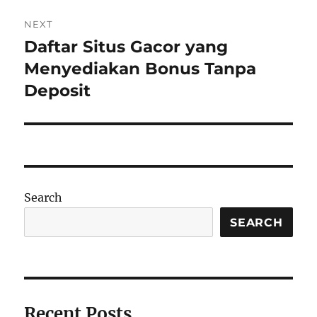
NEXT
Daftar Situs Gacor yang
Next
post:
Menyediakan Bonus Tanpa
Deposit
Search
SEARCH
Recent Posts