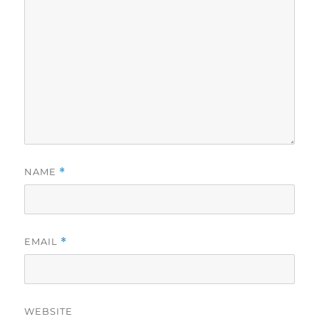
NAME
*
EMAIL
*
WEBSITE