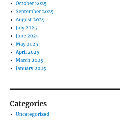
October 2025
September 2025
August 2025
July 2025
June 2025
May 2025
April 2025
March 2025
January 2025
Categories
Uncategorized