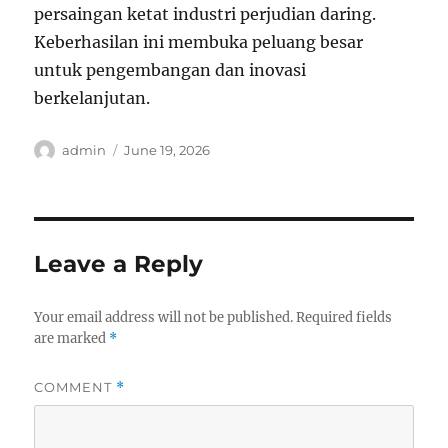
persaingan ketat industri perjudian daring.
Keberhasilan ini membuka peluang besar
untuk pengembangan dan inovasi
berkelanjutan.
Author
Posted
admin
June 19, 2026
on
Leave a Reply
Your email address will not be published.
Required fields
are marked
*
COMMENT
*