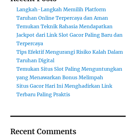
Langkah-Langkah Memilih Platform
Taruhan Online Terpercaya dan Aman
Temukan Teknik Rahasia Mendapatkan
Jackpot dari Link Slot Gacor Paling Baru dan
Terpercaya
Tips Efektif Mengurangi Risiko Kalah Dalam
Taruhan Digital
Temukan Situs Slot Paling Menguntungkan
yang Menawarkan Bonus Melimpah
Situs Gacor Hari Ini Menghadirkan Link
Terbaru Paling Praktis
Recent Comments