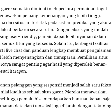
8
gacor semakin diminati oleh pecinta permainan togel
enawarkan peluang kemenangan yang lebih tinggi.
 dari situs ini terletak pada sistem prediksi yang akura
elalu diperbarui secara rutin. Dengan akses yang mudah
ang user-friendly, pemain dapat lebih nyaman dalam
emua fitur yang tersedia. Selain itu, berbagai fasilitas
rti live chat dan panduan lengkap membuat pengalama
 lebih menyenangkan dan transparan. Pemilihan situs
rcaya sangat penting agar hasil yang diperoleh benar-
esuai harapan.
yanan pelanggan yang responsif menjadi salah satu fakto
ilai kualitas sebuah situs gacor. Mereka menawarkan
 sehingga pemain bisa mendapatkan bantuan kapan saja
manan data dan transaksi juga dijamin dengan teknolog