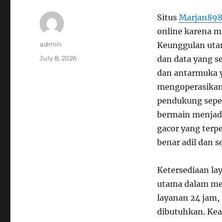
Situs
Marjan89
online karena m
Author
admin
Keunggulan utama
Posted
July 8, 2026
dan data yang s
on
dan antarmuka y
mengoperasikan s
pendukung sepe
bermain menjadi
gacor yang terpe
benar adil dan s
Ketersediaan la
utama dalam men
layanan 24 jam,
dibutuhkan. Kea