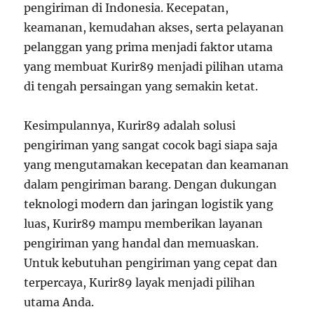
pengiriman di Indonesia. Kecepatan,
keamanan, kemudahan akses, serta pelayanan
pelanggan yang prima menjadi faktor utama
yang membuat Kurir89 menjadi pilihan utama
di tengah persaingan yang semakin ketat.
Kesimpulannya, Kurir89 adalah solusi
pengiriman yang sangat cocok bagi siapa saja
yang mengutamakan kecepatan dan keamanan
dalam pengiriman barang. Dengan dukungan
teknologi modern dan jaringan logistik yang
luas, Kurir89 mampu memberikan layanan
pengiriman yang handal dan memuaskan.
Untuk kebutuhan pengiriman yang cepat dan
terpercaya, Kurir89 layak menjadi pilihan
utama Anda.