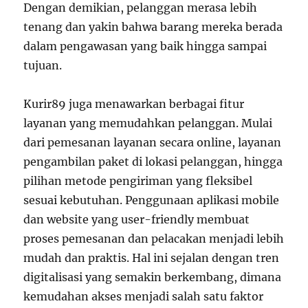
Dengan demikian, pelanggan merasa lebih
tenang dan yakin bahwa barang mereka berada
dalam pengawasan yang baik hingga sampai
tujuan.
Kurir89 juga menawarkan berbagai fitur
layanan yang memudahkan pelanggan. Mulai
dari pemesanan layanan secara online, layanan
pengambilan paket di lokasi pelanggan, hingga
pilihan metode pengiriman yang fleksibel
sesuai kebutuhan. Penggunaan aplikasi mobile
dan website yang user-friendly membuat
proses pemesanan dan pelacakan menjadi lebih
mudah dan praktis. Hal ini sejalan dengan tren
digitalisasi yang semakin berkembang, dimana
kemudahan akses menjadi salah satu faktor