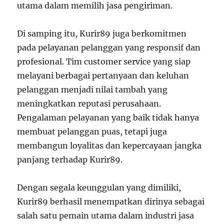
utama dalam memilih jasa pengiriman.
Di samping itu, Kurir89 juga berkomitmen
pada pelayanan pelanggan yang responsif dan
profesional. Tim customer service yang siap
melayani berbagai pertanyaan dan keluhan
pelanggan menjadi nilai tambah yang
meningkatkan reputasi perusahaan.
Pengalaman pelayanan yang baik tidak hanya
membuat pelanggan puas, tetapi juga
membangun loyalitas dan kepercayaan jangka
panjang terhadap Kurir89.
Dengan segala keunggulan yang dimiliki,
Kurir89 berhasil menempatkan dirinya sebagai
salah satu pemain utama dalam industri jasa