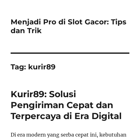
Menjadi Pro di Slot Gacor: Tips
dan Trik
Tag:
kurir89
Kurir89: Solusi
Pengiriman Cepat dan
Terpercaya di Era Digital
Di era modern yang serba cepat ini, kebutuhan