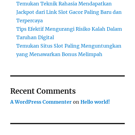
Temukan Teknik Rahasia Mendapatkan
Jackpot dari Link Slot Gacor Paling Baru dan
Terpercaya
Tips Efektif Mengurangi Risiko Kalah Dalam
Taruhan Digital
Temukan Situs Slot Paling Menguntungkan
yang Menawarkan Bonus Melimpah
Recent Comments
A WordPress Commenter
on
Hello world!