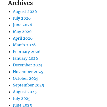
Archives
August 2026
July 2026
June 2026
May 2026
April 2026
March 2026
February 2026
January 2026
December 2025
November 2025
October 2025
September 2025
August 2025
July 2025
June 2025