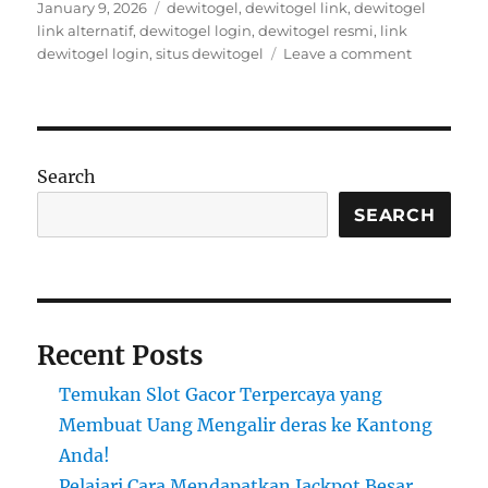
Posted
Tags
January 9, 2026
dewitogel
,
dewitogel link
,
dewitogel
on
link alternatif
,
dewitogel login
,
dewitogel resmi
,
link
on
dewitogel login
,
situs dewitogel
Leave a comment
Rahasia
Menang
Togel:
Tips
Cerdas
Search
yang
Harus
SEARCH
Kamu
Coba
Sekarang
Recent Posts
Temukan Slot Gacor Terpercaya yang
Membuat Uang Mengalir deras ke Kantong
Anda!
Pelajari Cara Mendapatkan Jackpot Besar