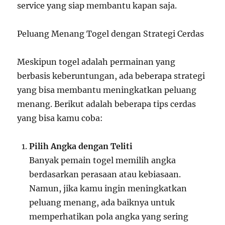
service yang siap membantu kapan saja.
Peluang Menang Togel dengan Strategi Cerdas
Meskipun togel adalah permainan yang
berbasis keberuntungan, ada beberapa strategi
yang bisa membantu meningkatkan peluang
menang. Berikut adalah beberapa tips cerdas
yang bisa kamu coba:
Pilih Angka dengan Teliti
Banyak pemain togel memilih angka
berdasarkan perasaan atau kebiasaan.
Namun, jika kamu ingin meningkatkan
peluang menang, ada baiknya untuk
memperhatikan pola angka yang sering