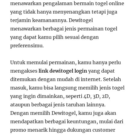
menawarkan pengalaman bermain togel online
yang tidak hanya menyenangkan tetapi juga
terjamin keamanannya. Dewitogel
menawarkan berbagai jenis permainan togel
yang dapat kamu pilih sesuai dengan
preferensimu.
Untuk memulai permainan, kamu hanya perlu
mengakses
link dewitogel login
yang dapat
ditemukan dengan mudah di internet. Setelah
masuk, kamu bisa langsung memilih jenis togel
yang ingin dimainkan, seperti 4D, 3D, 2D,
ataupun berbagai jenis taruhan lainnya.
Dengan memilih Dewitogel, kamu juga akan
mendapatkan berbagai keuntungan, mulai dari
promo menarik hingga dukungan customer