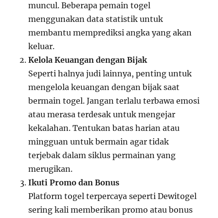
muncul. Beberapa pemain togel
menggunakan data statistik untuk
membantu memprediksi angka yang akan
keluar.
Kelola Keuangan dengan Bijak
Seperti halnya judi lainnya, penting untuk
mengelola keuangan dengan bijak saat
bermain togel. Jangan terlalu terbawa emosi
atau merasa terdesak untuk mengejar
kekalahan. Tentukan batas harian atau
mingguan untuk bermain agar tidak
terjebak dalam siklus permainan yang
merugikan.
Ikuti Promo dan Bonus
Platform togel terpercaya seperti Dewitogel
sering kali memberikan promo atau bonus