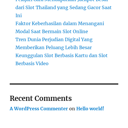
dari Slot Thailand yang Sedang Gacor Saat
Ini
Faktor Keberhasilan dalam Menangani
Modal Saat Bermain Slot Online
Tren Dunia Perjudian Digital Yang
Memberikan Peluang Lebih Besar
Keunggulan Slot Berbasis Kartu dan Slot
Berbasis Video
Recent Comments
A WordPress Commenter
on
Hello world!