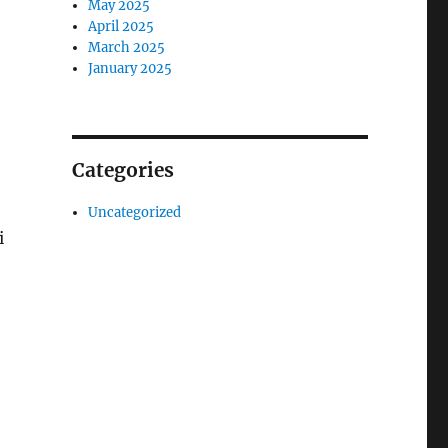
May 2025
April 2025
March 2025
January 2025
Categories
Uncategorized
i