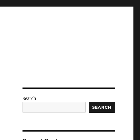
Search
SEARCH