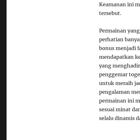
Keamanan ini me
tersebut.
Permainan yang 
perhatian banya
bonus menjadi f
mendapatkan kem
yang menghadirk
penggemar togel
untuk meraih ja
pengalaman men
permainan ini 
sesuai minat da
selalu dinamis 