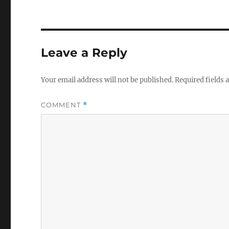
Leave a Reply
Your email address will not be published.
Required fields
COMMENT
*