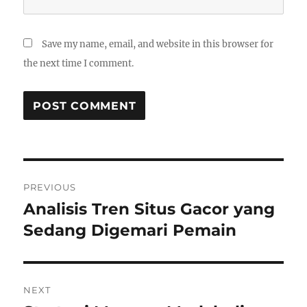
Save my name, email, and website in this browser for
the next time I comment.
Post
PREVIOUS
navigation
Analisis Tren Situs Gacor yang
Previous
post:
Sedang Digemari Pemain
NEXT