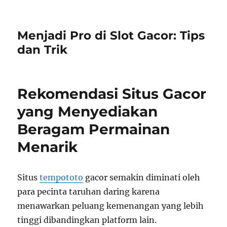
Menjadi Pro di Slot Gacor: Tips
dan Trik
Rekomendasi Situs Gacor
yang Menyediakan
Beragam Permainan
Menarik
Situs
tempototo
gacor semakin diminati oleh
para pecinta taruhan daring karena
menawarkan peluang kemenangan yang lebih
tinggi dibandingkan platform lain.