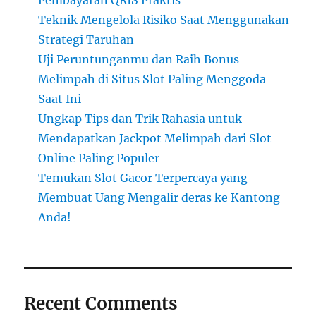
Pembayaran QRIS Praktis
Teknik Mengelola Risiko Saat Menggunakan
Strategi Taruhan
Uji Peruntunganmu dan Raih Bonus
Melimpah di Situs Slot Paling Menggoda
Saat Ini
Ungkap Tips dan Trik Rahasia untuk
Mendapatkan Jackpot Melimpah dari Slot
Online Paling Populer
Temukan Slot Gacor Terpercaya yang
Membuat Uang Mengalir deras ke Kantong
Anda!
Recent Comments