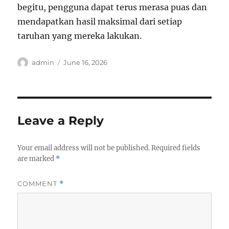
begitu, pengguna dapat terus merasa puas dan
mendapatkan hasil maksimal dari setiap
taruhan yang mereka lakukan.
Author
Posted
admin
June 16, 2026
on
Leave a Reply
Your email address will not be published.
Required fields
are marked
*
COMMENT
*