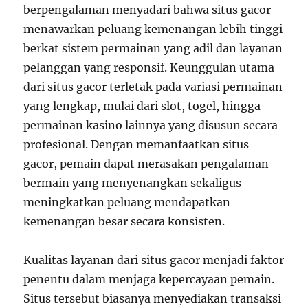
berpengalaman menyadari bahwa situs gacor
menawarkan peluang kemenangan lebih tinggi
berkat sistem permainan yang adil dan layanan
pelanggan yang responsif. Keunggulan utama
dari situs gacor terletak pada variasi permainan
yang lengkap, mulai dari slot, togel, hingga
permainan kasino lainnya yang disusun secara
profesional. Dengan memanfaatkan situs
gacor, pemain dapat merasakan pengalaman
bermain yang menyenangkan sekaligus
meningkatkan peluang mendapatkan
kemenangan besar secara konsisten.
Kualitas layanan dari situs gacor menjadi faktor
penentu dalam menjaga kepercayaan pemain.
Situs tersebut biasanya menyediakan transaksi