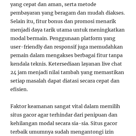
yang cepat dan aman, serta metode
pembayaran yang beragam dan mudah diakses.
Selain itu, fitur bonus dan promosi menarik
menjadi daya tarik utama untuk meningkatkan
modal bermain. Penggunaan platform yang
user-friendly dan responsif juga memudahkan
pemain dalam mengakses berbagai fitur tanpa
kendala teknis. Ketersediaan layanan live chat
24 jam menjadi nilai tambah yang memastikan
setiap masalah dapat diatasi secara cepat dan
efisien.
Faktor keamanan sangat vital dalam memilih
situs gacor agar terhindar dari penipuan dan
kehilangan modal secara sia-sia. Situs gacor
terbaik umumnya sudah mengantongi izin