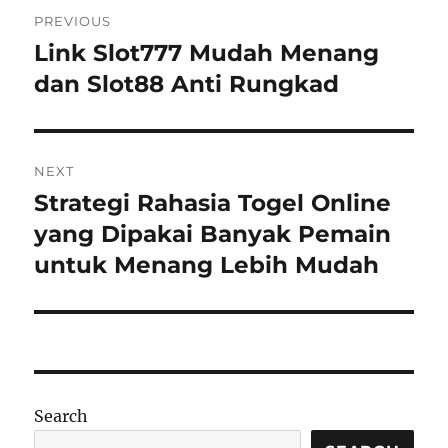
Post
PREVIOUS
navigation
Link Slot777 Mudah Menang
Previous
post:
dan Slot88 Anti Rungkad
NEXT
Strategi Rahasia Togel Online
Next
post:
yang Dipakai Banyak Pemain
untuk Menang Lebih Mudah
Search