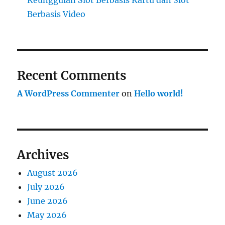
Keunggulan Slot Berbasis Kartu dan Slot
Berbasis Video
Recent Comments
A WordPress Commenter
on
Hello world!
Archives
August 2026
July 2026
June 2026
May 2026