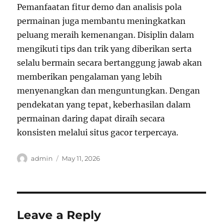
Pemanfaatan fitur demo dan analisis pola
permainan juga membantu meningkatkan
peluang meraih kemenangan. Disiplin dalam
mengikuti tips dan trik yang diberikan serta
selalu bermain secara bertanggung jawab akan
memberikan pengalaman yang lebih
menyenangkan dan menguntungkan. Dengan
pendekatan yang tepat, keberhasilan dalam
permainan daring dapat diraih secara
konsisten melalui situs gacor terpercaya.
Author
Posted
admin
May 11, 2026
on
Leave a Reply