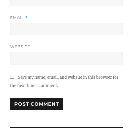
EMAIL
*
WEBSITE
Save my name, email, and website in this browser for
the next time I comment.