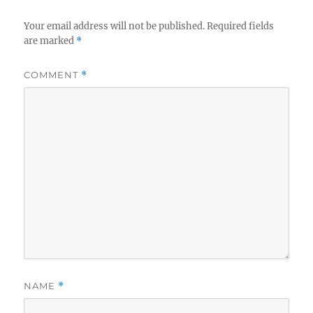
Your email address will not be published.
Required fields
are marked
*
COMMENT
*
NAME
*