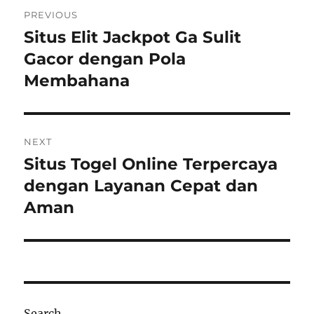
Post
PREVIOUS
navigation
Situs Elit Jackpot Ga Sulit
Previous
post:
Gacor dengan Pola
Membahana
NEXT
Situs Togel Online Terpercaya
Next
post:
dengan Layanan Cepat dan
Aman
Search