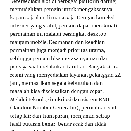
Ketersediaan slot di berbagai platform daring
memudahkan pemain untuk mengaksesnya
kapan saja dan di mana saja. Dengan koneksi
internet yang stabil, pemain dapat menikmati
permainan ini melalui perangkat desktop
maupun mobile. Keamanan dan keadilan
permainan juga menjadi prioritas utama,
sehingga pemain bisa merasa nyaman dan
percaya saat melakukan taruhan. Banyak situs
resmi yang menyediakan layanan pelanggan 24
jam, memastikan segala kebutuhan dan
masalah bisa diselesaikan dengan cepat.
Melalui teknologi enkripsi dan sistem RNG
(Random Number Generator), permainan slot
tetap fair dan transparan, menjamin setiap
hasil putaran benar-benar acak dan tidak