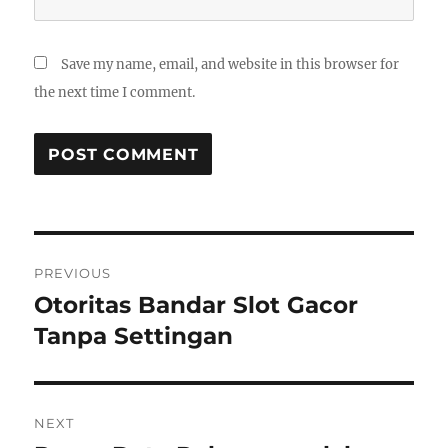
Save my name, email, and website in this browser for
the next time I comment.
Post
PREVIOUS
navigation
Otoritas Bandar Slot Gacor
Previous
post:
Tanpa Settingan
NEXT