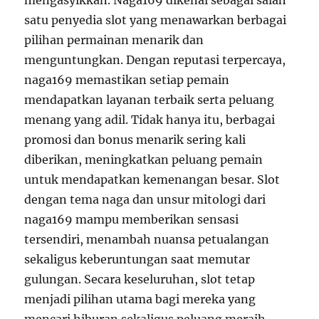
mengasyikkan. Naga169 dikenal sebagai salah
satu penyedia slot yang menawarkan berbagai
pilihan permainan menarik dan
menguntungkan. Dengan reputasi terpercaya,
naga169 memastikan setiap pemain
mendapatkan layanan terbaik serta peluang
menang yang adil. Tidak hanya itu, berbagai
promosi dan bonus menarik sering kali
diberikan, meningkatkan peluang pemain
untuk mendapatkan kemenangan besar. Slot
dengan tema naga dan unsur mitologi dari
naga169 mampu memberikan sensasi
tersendiri, menambah nuansa petualangan
sekaligus keberuntungan saat memutar
gulungan. Secara keseluruhan, slot tetap
menjadi pilihan utama bagi mereka yang