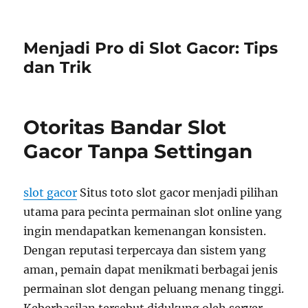
Menjadi Pro di Slot Gacor: Tips
dan Trik
Otoritas Bandar Slot
Gacor Tanpa Settingan
slot gacor
Situs toto slot gacor menjadi pilihan
utama para pecinta permainan slot online yang
ingin mendapatkan kemenangan konsisten.
Dengan reputasi terpercaya dan sistem yang
aman, pemain dapat menikmati berbagai jenis
permainan slot dengan peluang menang tinggi.