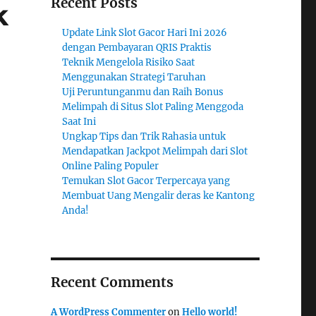
Recent Posts
k
Update Link Slot Gacor Hari Ini 2026
dengan Pembayaran QRIS Praktis
Teknik Mengelola Risiko Saat
Menggunakan Strategi Taruhan
Uji Peruntunganmu dan Raih Bonus
Melimpah di Situs Slot Paling Menggoda
Saat Ini
Ungkap Tips dan Trik Rahasia untuk
Mendapatkan Jackpot Melimpah dari Slot
Online Paling Populer
Temukan Slot Gacor Terpercaya yang
Membuat Uang Mengalir deras ke Kantong
Anda!
Recent Comments
A WordPress Commenter
on
Hello world!