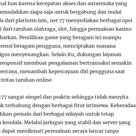
nal luas karena kecepatan akses dan antarmuka yang
memudahkan siapa saja untuk bergabung dan mulai
a dari platform lain, net 77 menyediakan berbagai opsi
 dari taruhan olahraga, slot, hingga permainan kasino
ebarkan. Pemilihan game yang beragam ini mampu
rensi beragam pengguna, menciptakan suasana
ligus menyenangkan. Selain itu, dukungan layanan
 responsif membuat pengalaman bertransaksi semakin
percaya, menambah kepercayaan diri pengguna saat
ivitas taruhan online.
t77 sangat simpel dan praktis sehingga tidak menyita
k terhubung dengan berbagai fitur istimewa. Keberada
hkan pemain dari berbagai wilayah untuk tetap
kendala. Melalui jaringan yang stabil dan server yang
 dapat menikmati permainan secara lancar tanpa