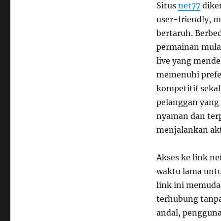
Dipilih
Situs
net77
dike
Pemain
user-friendly, 
bertaruh. Berbed
permainan mulai
live yang mend
memenuhi prefe
kompetitif seka
pelanggan yang
nyaman dan ter
menjalankan akt
Akses ke link ne
waktu lama untu
link ini memuda
terhubung tanpa 
andal, pengguna