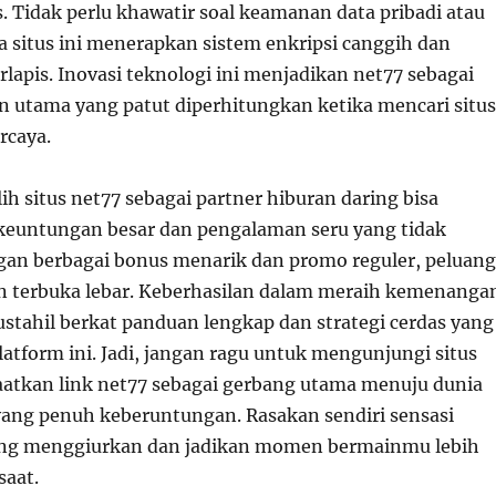
. Tidak perlu khawatir soal keamanan data pribadi atau
a situs ini menerapkan sistem enkripsi canggih dan
lapis. Inovasi teknologi ini menjadikan net77 sebagai
an utama yang patut diperhitungkan ketika mencari situs
rcaya.
h situs net77 sebagai partner hiburan daring bisa
euntungan besar dan pengalaman seru yang tidak
gan berbagai bonus menarik dan promo reguler, peluang
 terbuka lebar. Keberhasilan dalam meraih kemenanga
ustahil berkat panduan lengkap dan strategi cerdas yang
atform ini. Jadi, jangan ragu untuk mengunjungi situs
atkan link net77 sebagai gerbang utama menuju dunia
yang penuh keberuntungan. Rasakan sendiri sensasi
g menggiurkan dan jadikan momen bermainmu lebih
saat.