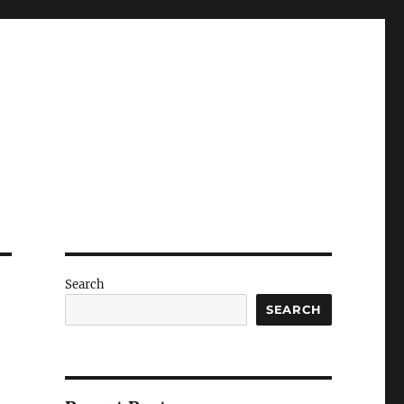
Search
SEARCH