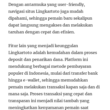
Dengan antarmuka yang user-friendly,
navigasi situs Lingkartoto juga mudah
dipahami, sehingga pemain baru sekalipun
dapat langsung mengakses dan melakukan
taruhan dengan cepat dan efisien.
Fitur lain yang menjadi keunggulan
Lingkartoto adalah kemudahan dalam proses
deposit dan penarikan dana. Platform ini
mendukung berbagai metode pembayaran
populer di Indonesia, mulai dari transfer bank
hingga e-wallet, sehingga memudahkan
pemain melakukan transaksi kapan saja dan di
mana saja. Proses transaksi yang cepat dan
transparan ini menjadi nilai tambah yang
meningkatkan kenyamanan pemain saat