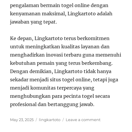
pengalaman bermain togel online dengan
kenyamanan maksimal, Lingkartoto adalah
jawaban yang tepat.
Ke depan, Lingkartoto terus berkomitmen
untuk meningkatkan kualitas layanan dan
menghadirkan inovasi terbaru guna memenuhi
kebutuhan pemain yang terus berkembang.
Dengan demikian, Lingkartoto tidak hanya
sekadar menjadi situs togel online, tetapi juga
menjadi komunitas terpercaya yang
menghubungkan para pecinta togel secara
profesional dan bertanggung jawab.
Posted
Tags
on
May 23, 2025
lingkartoto
Leave a comment
on
Lingkartoto:
Platform