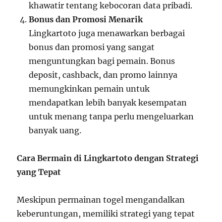
khawatir tentang kebocoran data pribadi.
Bonus dan Promosi Menarik
Lingkartoto juga menawarkan berbagai
bonus dan promosi yang sangat
menguntungkan bagi pemain. Bonus
deposit, cashback, dan promo lainnya
memungkinkan pemain untuk
mendapatkan lebih banyak kesempatan
untuk menang tanpa perlu mengeluarkan
banyak uang.
Cara Bermain di Lingkartoto dengan Strategi
yang Tepat
Meskipun permainan togel mengandalkan
keberuntungan, memiliki strategi yang tepat