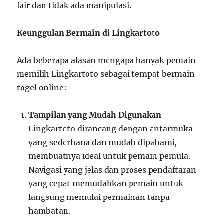
fair dan tidak ada manipulasi.
Keunggulan Bermain di Lingkartoto
Ada beberapa alasan mengapa banyak pemain
memilih Lingkartoto sebagai tempat bermain
togel online:
Tampilan yang Mudah Digunakan
Lingkartoto dirancang dengan antarmuka
yang sederhana dan mudah dipahami,
membuatnya ideal untuk pemain pemula.
Navigasi yang jelas dan proses pendaftaran
yang cepat memudahkan pemain untuk
langsung memulai permainan tanpa
hambatan.