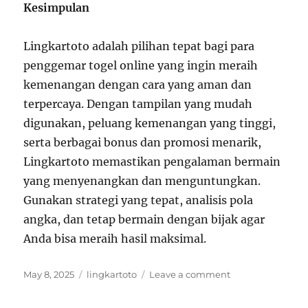
Kesimpulan
Lingkartoto adalah pilihan tepat bagi para
penggemar togel online yang ingin meraih
kemenangan dengan cara yang aman dan
terpercaya. Dengan tampilan yang mudah
digunakan, peluang kemenangan yang tinggi,
serta berbagai bonus dan promosi menarik,
Lingkartoto memastikan pengalaman bermain
yang menyenangkan dan menguntungkan.
Gunakan strategi yang tepat, analisis pola
angka, dan tetap bermain dengan bijak agar
Anda bisa meraih hasil maksimal.
Posted
Tags
on
May 8, 2025
lingkartoto
Leave a comment
on
Menang
Togel