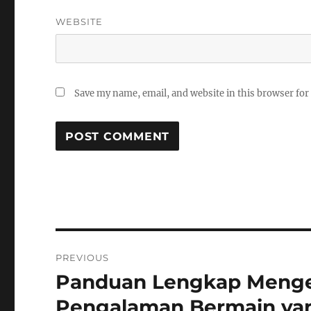
WEBSITE
Save my name, email, and website in this browser for
Post
PREVIOUS
navigation
Panduan Lengkap Mengen
Previous
post:
Pengalaman Bermain yan