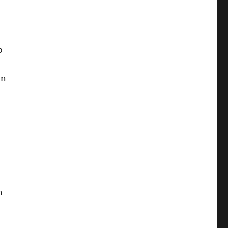
o
un
n