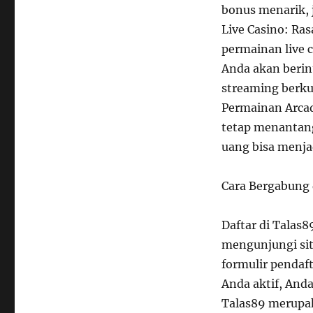
bonus menarik, 
Live Casino: Ra
permainan live c
Anda akan berin
streaming berkua
Permainan Arcad
tetap menantang
uang bisa menjad
Cara Bergabung
Daftar di Talas
mengunjungi sit
formulir pendaf
Anda aktif, And
Talas89 merupak