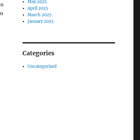
May 2025
au
April 2025
au
March 2025
January 2025
Categories
Uncategorized