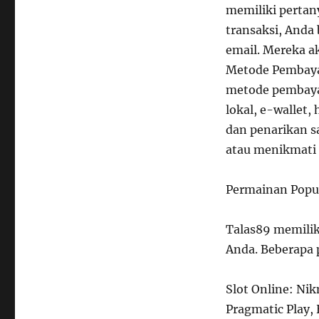
memiliki pertan
transaksi, Anda 
email. Mereka a
Metode Pembaya
metode pembaya
lokal, e-wallet
dan penarikan s
atau menikmati
Permainan Popul
Talas89 memilik
Anda. Beberapa p
Slot Online: Nik
Pragmatic Play,