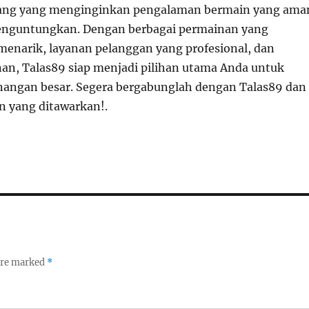
ang yang menginginkan pengalaman bermain yang ama
nguntungkan. Dengan berbagai permainan yang
 menarik, layanan pelanggan yang profesional, dan
n, Talas89 siap menjadi pilihan utama Anda untuk
angan besar. Segera bergabunglah dengan Talas89 dan
n yang ditawarkan!.
 are marked
*