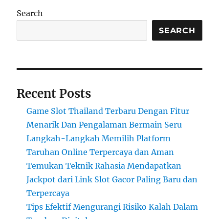
Search
SEARCH
Recent Posts
Game Slot Thailand Terbaru Dengan Fitur
Menarik Dan Pengalaman Bermain Seru
Langkah-Langkah Memilih Platform
Taruhan Online Terpercaya dan Aman
Temukan Teknik Rahasia Mendapatkan
Jackpot dari Link Slot Gacor Paling Baru dan
Terpercaya
Tips Efektif Mengurangi Risiko Kalah Dalam