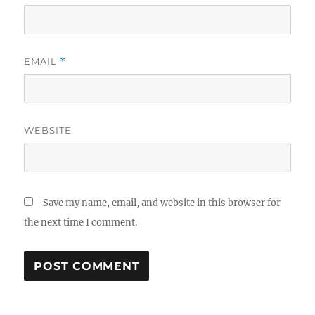
EMAIL
*
WEBSITE
Save my name, email, and website in this browser for
the next time I comment.