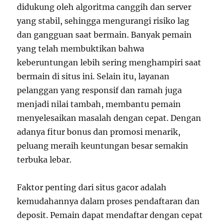
didukung oleh algoritma canggih dan server
yang stabil, sehingga mengurangi risiko lag
dan gangguan saat bermain. Banyak pemain
yang telah membuktikan bahwa
keberuntungan lebih sering menghampiri saat
bermain di situs ini. Selain itu, layanan
pelanggan yang responsif dan ramah juga
menjadi nilai tambah, membantu pemain
menyelesaikan masalah dengan cepat. Dengan
adanya fitur bonus dan promosi menarik,
peluang meraih keuntungan besar semakin
terbuka lebar.
Faktor penting dari situs gacor adalah
kemudahannya dalam proses pendaftaran dan
deposit. Pemain dapat mendaftar dengan cepat