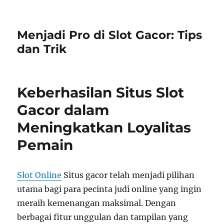
Menjadi Pro di Slot Gacor: Tips
dan Trik
Keberhasilan Situs Slot
Gacor dalam
Meningkatkan Loyalitas
Pemain
Slot Online
Situs gacor telah menjadi pilihan
utama bagi para pecinta judi online yang ingin
meraih kemenangan maksimal. Dengan
berbagai fitur unggulan dan tampilan yang