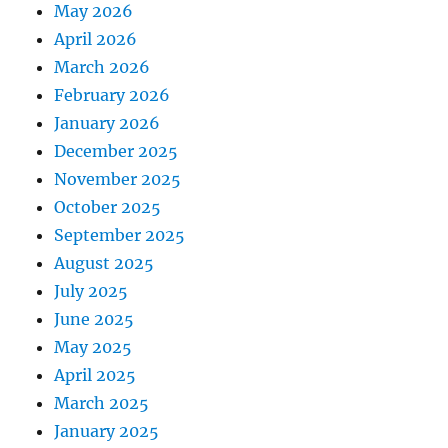
May 2026
April 2026
March 2026
February 2026
January 2026
December 2025
November 2025
October 2025
September 2025
August 2025
July 2025
June 2025
May 2025
April 2025
March 2025
January 2025