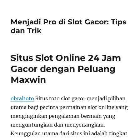
Menjadi Pro di Slot Gacor: Tips
dan Trik
Situs Slot Online 24 Jam
Gacor dengan Peluang
Maxwin
obraltoto
Situs toto slot gacor menjadi pilihan
utama bagi pecinta permainan slot online yang
menginginkan pengalaman bermain yang
menguntungkan dan menyenangkan.
Keunggulan utama dari situs ini adalah tingkat