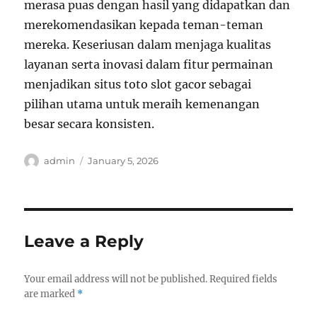
merasa puas dengan hasil yang didapatkan dan
merekomendasikan kepada teman-teman
mereka. Keseriusan dalam menjaga kualitas
layanan serta inovasi dalam fitur permainan
menjadikan situs toto slot gacor sebagai
pilihan utama untuk meraih kemenangan
besar secara konsisten.
Author
Posted
admin
January 5, 2026
on
Leave a Reply
Your email address will not be published.
Required fields
are marked
*