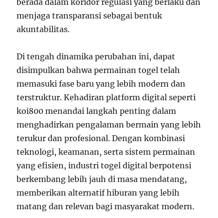
berada dalam koridor regulasi yang berlaku dan
menjaga transparansi sebagai bentuk
akuntabilitas.
Di tengah dinamika perubahan ini, dapat
disimpulkan bahwa permainan togel telah
memasuki fase baru yang lebih modern dan
terstruktur. Kehadiran platform digital seperti
koi800 menandai langkah penting dalam
menghadirkan pengalaman bermain yang lebih
terukur dan profesional. Dengan kombinasi
teknologi, keamanan, serta sistem permainan
yang efisien, industri togel digital berpotensi
berkembang lebih jauh di masa mendatang,
memberikan alternatif hiburan yang lebih
matang dan relevan bagi masyarakat modern.