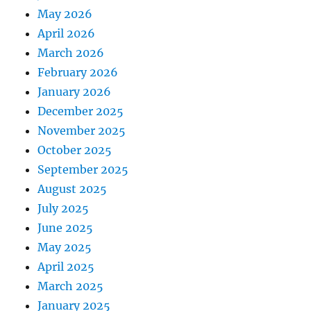
May 2026
April 2026
March 2026
February 2026
January 2026
December 2025
November 2025
October 2025
September 2025
August 2025
July 2025
June 2025
May 2025
April 2025
March 2025
January 2025