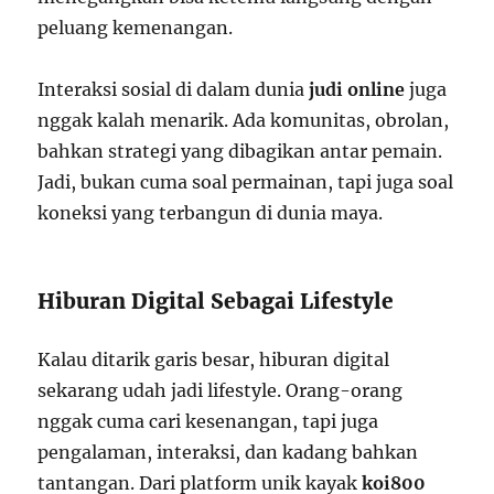
peluang kemenangan.
Interaksi sosial di dalam dunia
judi online
juga
nggak kalah menarik. Ada komunitas, obrolan,
bahkan strategi yang dibagikan antar pemain.
Jadi, bukan cuma soal permainan, tapi juga soal
koneksi yang terbangun di dunia maya.
Hiburan Digital Sebagai Lifestyle
Kalau ditarik garis besar, hiburan digital
sekarang udah jadi lifestyle. Orang-orang
nggak cuma cari kesenangan, tapi juga
pengalaman, interaksi, dan kadang bahkan
tantangan. Dari platform unik kayak
koi800