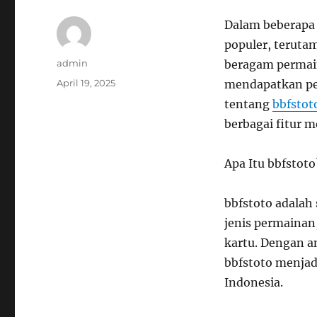
Dalam beberapa 
populer, terut
Author
admin
beragam permain
Posted
April 19, 2025
mendapatkan per
on
tentang
bbfstot
berbagai fitur m
Apa Itu bbfstoto
bbfstoto adalah
jenis permainan
kartu. Dengan 
bbfstoto menjad
Indonesia.