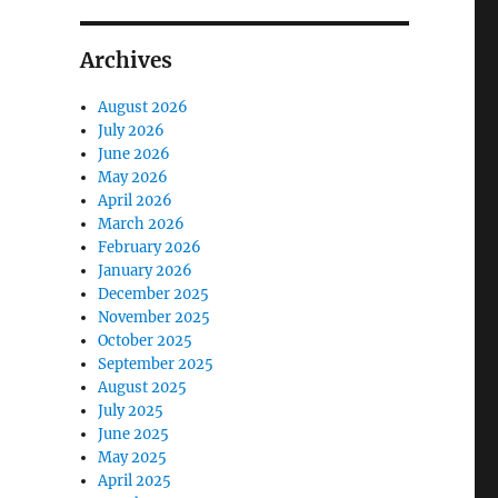
Archives
August 2026
July 2026
June 2026
May 2026
April 2026
March 2026
February 2026
January 2026
December 2025
November 2025
October 2025
September 2025
August 2025
July 2025
June 2025
May 2025
April 2025