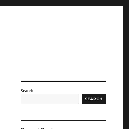
Search
SEARCH