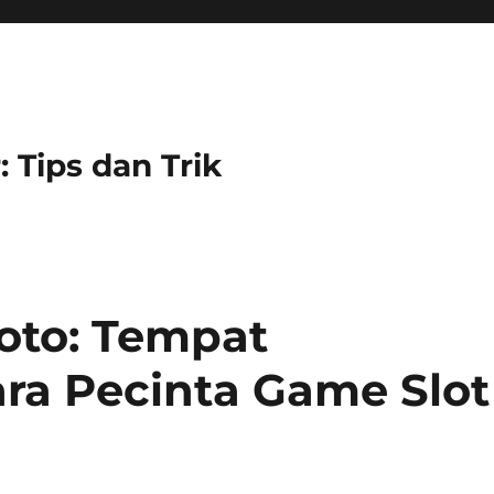
: Tips dan Trik
toto: Tempat
ra Pecinta Game Slot