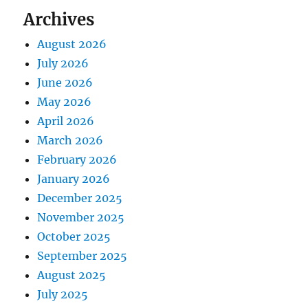
Archives
August 2026
July 2026
June 2026
May 2026
April 2026
March 2026
February 2026
January 2026
December 2025
November 2025
October 2025
September 2025
August 2025
July 2025