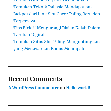
Taruhan Online Terpercaya dan Aman
Temukan Teknik Rahasia Mendapatkan
Jackpot dari Link Slot Gacor Paling Baru dan
Terpercaya
Tips Efektif Mengurangi Risiko Kalah Dalam
Taruhan Digital
Temukan Situs Slot Paling Menguntungkan
yang Menawarkan Bonus Melimpah
Recent Comments
A WordPress Commenter
on
Hello world!