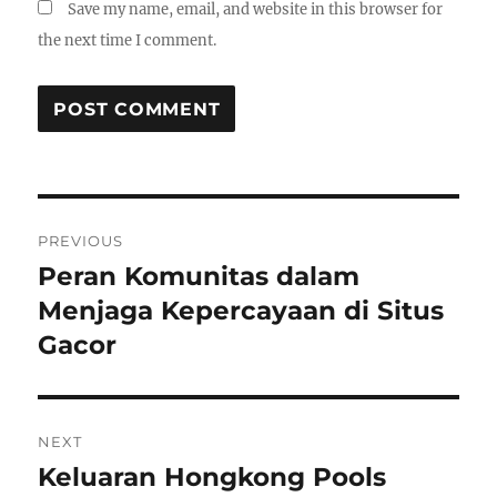
Save my name, email, and website in this browser for
the next time I comment.
Post
PREVIOUS
navigation
Peran Komunitas dalam
Previous
post:
Menjaga Kepercayaan di Situs
Gacor
NEXT
Keluaran Hongkong Pools
Next