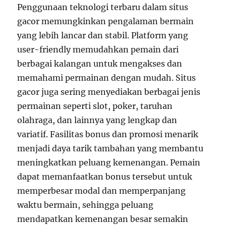
Penggunaan teknologi terbaru dalam situs
gacor memungkinkan pengalaman bermain
yang lebih lancar dan stabil. Platform yang
user-friendly memudahkan pemain dari
berbagai kalangan untuk mengakses dan
memahami permainan dengan mudah. Situs
gacor juga sering menyediakan berbagai jenis
permainan seperti slot, poker, taruhan
olahraga, dan lainnya yang lengkap dan
variatif. Fasilitas bonus dan promosi menarik
menjadi daya tarik tambahan yang membantu
meningkatkan peluang kemenangan. Pemain
dapat memanfaatkan bonus tersebut untuk
memperbesar modal dan memperpanjang
waktu bermain, sehingga peluang
mendapatkan kemenangan besar semakin