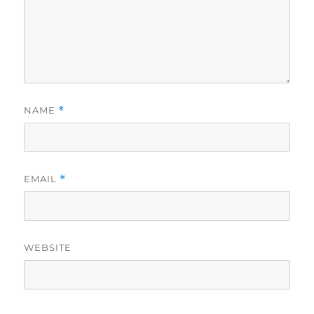
NAME
*
EMAIL
*
WEBSITE