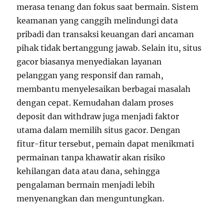
merasa tenang dan fokus saat bermain. Sistem
keamanan yang canggih melindungi data
pribadi dan transaksi keuangan dari ancaman
pihak tidak bertanggung jawab. Selain itu, situs
gacor biasanya menyediakan layanan
pelanggan yang responsif dan ramah,
membantu menyelesaikan berbagai masalah
dengan cepat. Kemudahan dalam proses
deposit dan withdraw juga menjadi faktor
utama dalam memilih situs gacor. Dengan
fitur-fitur tersebut, pemain dapat menikmati
permainan tanpa khawatir akan risiko
kehilangan data atau dana, sehingga
pengalaman bermain menjadi lebih
menyenangkan dan menguntungkan.