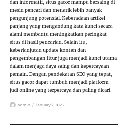
dan informatif, situs gacor mampu bersaing di
mesin pencari dan menarik lebih banyak
pengunjung potensial. Keberadaan artikel
panjang yang mengandung kata kunci secara
alami membantu meningkatkan peringkat
situs di hasil pencarian. Selain itu,
keberlanjutan update konten dan
pengembangan fitur juga menjadi kunci utama
dalam menjaga daya saing dan kepercayaan
pemain. Dengan pendekatan SEO yang tepat,
situs gacor dapat tumbuh menjadi platform
judi online yang terpercaya dan paling dicari.
Author
Posted
admin
January 7, 2026
on