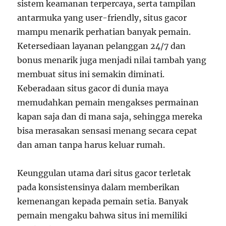
sistem keamanan terpercaya, serta tampilan
antarmuka yang user-friendly, situs gacor
mampu menarik perhatian banyak pemain.
Ketersediaan layanan pelanggan 24/7 dan
bonus menarik juga menjadi nilai tambah yang
membuat situs ini semakin diminati.
Keberadaan situs gacor di dunia maya
memudahkan pemain mengakses permainan
kapan saja dan di mana saja, sehingga mereka
bisa merasakan sensasi menang secara cepat
dan aman tanpa harus keluar rumah.
Keunggulan utama dari situs gacor terletak
pada konsistensinya dalam memberikan
kemenangan kepada pemain setia. Banyak
pemain mengaku bahwa situs ini memiliki