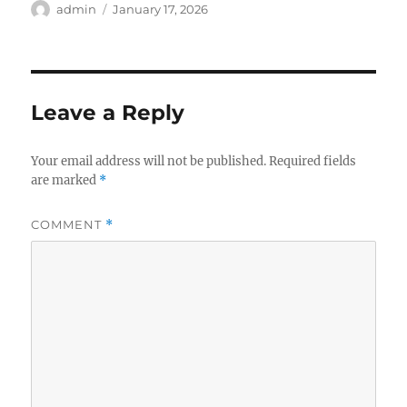
Author
Posted
admin
January 17, 2026
on
Leave a Reply
Your email address will not be published.
Required fields
are marked
*
COMMENT
*