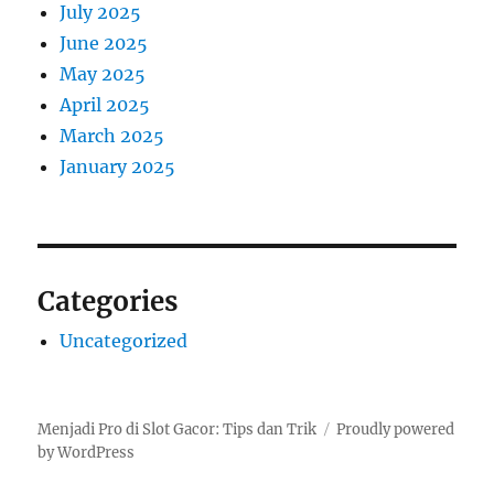
July 2025
June 2025
May 2025
April 2025
March 2025
January 2025
Categories
Uncategorized
Menjadi Pro di Slot Gacor: Tips dan Trik
Proudly powered
by WordPress