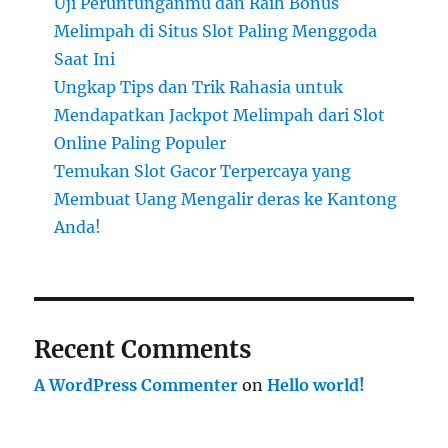
Uji Peruntunganmu dan Raih Bonus
Melimpah di Situs Slot Paling Menggoda
Saat Ini
Ungkap Tips dan Trik Rahasia untuk
Mendapatkan Jackpot Melimpah dari Slot
Online Paling Populer
Temukan Slot Gacor Terpercaya yang
Membuat Uang Mengalir deras ke Kantong
Anda!
Recent Comments
A WordPress Commenter
on
Hello world!