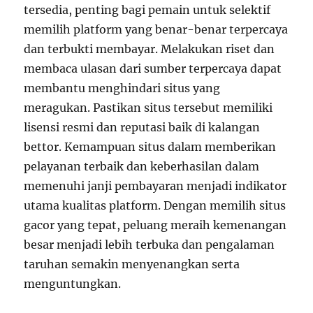
tersedia, penting bagi pemain untuk selektif
memilih platform yang benar-benar terpercaya
dan terbukti membayar. Melakukan riset dan
membaca ulasan dari sumber terpercaya dapat
membantu menghindari situs yang
meragukan. Pastikan situs tersebut memiliki
lisensi resmi dan reputasi baik di kalangan
bettor. Kemampuan situs dalam memberikan
pelayanan terbaik dan keberhasilan dalam
memenuhi janji pembayaran menjadi indikator
utama kualitas platform. Dengan memilih situs
gacor yang tepat, peluang meraih kemenangan
besar menjadi lebih terbuka dan pengalaman
taruhan semakin menyenangkan serta
menguntungkan.