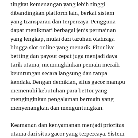
tingkat kemenangan yang lebih tinggi
dibandingkan platform lain, berkat sistem
yang transparan dan terpercaya. Pengguna
dapat menikmati berbagai jenis permainan
yang lengkap, mulai dari taruhan olahraga
hingga slot online yang menarik. Fitur live
betting dan payout cepat juga menjadi daya
tarik utama, memungkinkan pemain meraih
keuntungan secara langsung dan tanpa
kendala. Dengan demikian, situs gacor mampu
memenuhi kebutuhan para bettor yang
menginginkan pengalaman bermain yang
menyenangkan dan menguntungkan.
Keamanan dan kenyamanan menjadi prioritas
utama dari situs gacor yang terpercaya. Sistem