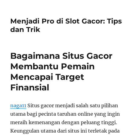
Menjadi Pro di Slot Gacor: Tips
dan Trik
Bagaimana Situs Gacor
Membantu Pemain
Mencapai Target
Finansial
naga11
Situs gacor menjadi salah satu pilihan
utama bagi pecinta taruhan online yang ingin
meraih kemenangan dengan peluang tinggi.
Keunggulan utama dari situs ini terletak pada