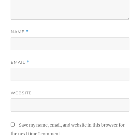
NAME
*
EMAIL
*
WEBSITE
Save my name, email, and website in this browser for
the next time I comment.