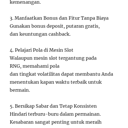
kemenangan.
3. Manfaatkan Bonus dan Fitur Tanpa Biaya
Gunakan bonus deposit, putaran gratis,
dan keuntungan cashback.
4. Pelajari Pola di Mesin Slot
Walaupun mesin slot tergantung pada
RNG, memahami pola
dan tingkat volatilitas dapat membantu Anda
menentukan kapan waktu terbaik untuk
bermain.
5. Bersikap Sabar dan Tetap Konsisten
Hindari terburu-buru dalam permainan.
Kesabaran sangat penting untuk meraih