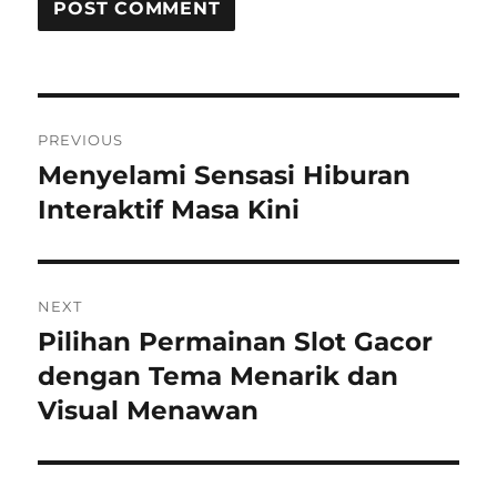
Post
PREVIOUS
navigation
Menyelami Sensasi Hiburan
Previous
post:
Interaktif Masa Kini
NEXT
Pilihan Permainan Slot Gacor
Next
post:
dengan Tema Menarik dan
Visual Menawan