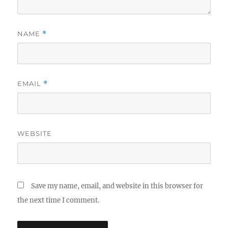
NAME
*
EMAIL
*
WEBSITE
Save my name, email, and website in this browser for
the next time I comment.