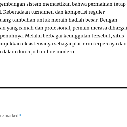
ngembangan sistem memastikan bahwa permainan tetap
l. Keberadaan turnamen dan kompetisi reguler
uang tambahan untuk meraih hadiah besar. Dengan
an yang ramah dan profesional, pemain merasa dihargai
penuhnya. Melalui berbagai keunggulan tersebut, situs
unjukkan eksistensinya sebagai platform terpercaya dan
dalam dunia judi online modern.
 are marked
*