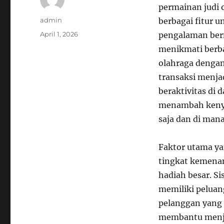
permainan judi 
Author
admin
berbagai fitur 
Posted
April 1, 2026
pengalaman ber
on
menikmati berba
olahraga dengan
transaksi menja
beraktivitas di
menambah keny
saja dan di mana
Faktor utama ya
tingkat kemena
hadiah besar. S
memiliki pelua
pelanggan yang 
membantu menja