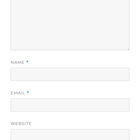
NAME
*
EMAIL
*
WEBSITE