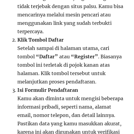
tidak terjebak dengan situs palsu. Kamu bisa
mencarinya melalui mesin pencari atau
menggunakan link yang sudah terbukti
terpercaya.
Klik Tombol Daftar
Setelah sampai di halaman utama, cari
tombol
“Daftar”
atau
“Register”
. Biasanya
tombol ini terletak di pojok kanan atas
halaman. Klik tombol tersebut untuk
melanjutkan proses pendaftaran.
Isi Formulir Pendaftaran
Kamu akan diminta untuk mengisi beberapa
informasi pribadi, seperti nama, alamat
email, nomor telepon, dan detail lainnya.
Pastikan data yang kamu masukkan akurat,
karena ini akan digunakan untuk verifikasi