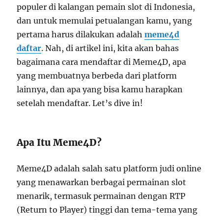
populer di kalangan pemain slot di Indonesia,
dan untuk memulai petualangan kamu, yang
pertama harus dilakukan adalah
meme4d
daftar
. Nah, di artikel ini, kita akan bahas
bagaimana cara mendaftar di Meme4D, apa
yang membuatnya berbeda dari platform
lainnya, dan apa yang bisa kamu harapkan
setelah mendaftar. Let’s dive in!
Apa Itu Meme4D?
Meme4D adalah salah satu platform judi online
yang menawarkan berbagai permainan slot
menarik, termasuk permainan dengan RTP
(Return to Player) tinggi dan tema-tema yang