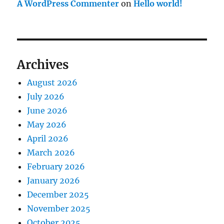
A WordPress Commenter
on
Hello world!
Archives
August 2026
July 2026
June 2026
May 2026
April 2026
March 2026
February 2026
January 2026
December 2025
November 2025
October 2025