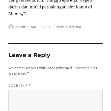
yang tersedia. Jadi, tunggu apa lagi? Segera
daftar dan mulai petualangan slot kamu di
Meme4D!
Author
Posted
Tags
admin
April 12, 2025
meme4d daftar
on
Leave a Reply
Your email address will not be published.
Required fields
are marked
*
COMMENT
*