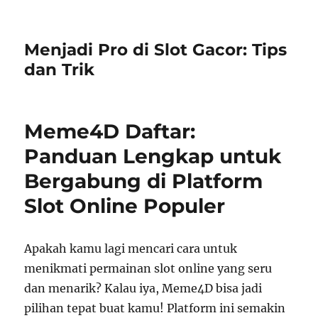
Menjadi Pro di Slot Gacor: Tips
dan Trik
Meme4D Daftar:
Panduan Lengkap untuk
Bergabung di Platform
Slot Online Populer
Apakah kamu lagi mencari cara untuk
menikmati permainan slot online yang seru
dan menarik? Kalau iya, Meme4D bisa jadi
pilihan tepat buat kamu! Platform ini semakin