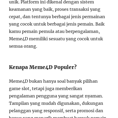
unik. Platform ini dikenal dengan sistem
keamanan yang baik, proses transaksi yang
cepat, dan tentunya berbagai jenis permainan
yang cocok untuk berbagai jenis pemain. Baik
kamu pemain pemula atau berpengalaman,
Meme4D memiliki sesuatu yang cocok untuk
semua orang.
Kenapa Meme4D Populer?
Meme4D bukan hanya soal banyak pilihan
game slot, tetapi juga memberikan
pengalaman pengguna yang sangat nyaman.
Tampilan yang mudah digunakan, dukungan
pelanggan yang responsif, serta promosi dan