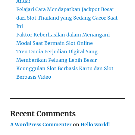
Anda!
Pelajari Cara Mendapatkan Jackpot Besar
dari Slot Thailand yang Sedang Gacor Saat
Ini
Faktor Keberhasilan dalam Menangani
Modal Saat Bermain Slot Online
Tren Dunia Perjudian Digital Yang
Memberikan Peluang Lebih Besar
Keunggulan Slot Berbasis Kartu dan Slot
Berbasis Video
Recent Comments
A WordPress Commenter
on
Hello world!