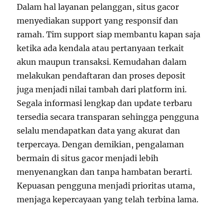
Dalam hal layanan pelanggan, situs gacor
menyediakan support yang responsif dan
ramah. Tim support siap membantu kapan saja
ketika ada kendala atau pertanyaan terkait
akun maupun transaksi. Kemudahan dalam
melakukan pendaftaran dan proses deposit
juga menjadi nilai tambah dari platform ini.
Segala informasi lengkap dan update terbaru
tersedia secara transparan sehingga pengguna
selalu mendapatkan data yang akurat dan
terpercaya. Dengan demikian, pengalaman
bermain di situs gacor menjadi lebih
menyenangkan dan tanpa hambatan berarti.
Kepuasan pengguna menjadi prioritas utama,
menjaga kepercayaan yang telah terbina lama.