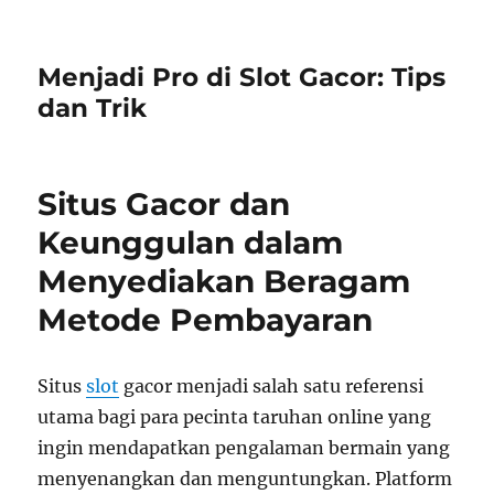
Menjadi Pro di Slot Gacor: Tips
dan Trik
Situs Gacor dan
Keunggulan dalam
Menyediakan Beragam
Metode Pembayaran
Situs
slot
gacor menjadi salah satu referensi
utama bagi para pecinta taruhan online yang
ingin mendapatkan pengalaman bermain yang
menyenangkan dan menguntungkan. Platform