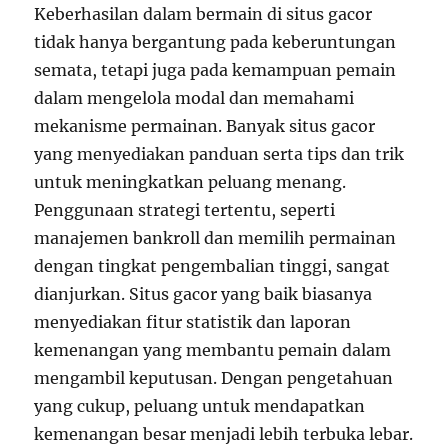
Keberhasilan dalam bermain di situs gacor
tidak hanya bergantung pada keberuntungan
semata, tetapi juga pada kemampuan pemain
dalam mengelola modal dan memahami
mekanisme permainan. Banyak situs gacor
yang menyediakan panduan serta tips dan trik
untuk meningkatkan peluang menang.
Penggunaan strategi tertentu, seperti
manajemen bankroll dan memilih permainan
dengan tingkat pengembalian tinggi, sangat
dianjurkan. Situs gacor yang baik biasanya
menyediakan fitur statistik dan laporan
kemenangan yang membantu pemain dalam
mengambil keputusan. Dengan pengetahuan
yang cukup, peluang untuk mendapatkan
kemenangan besar menjadi lebih terbuka lebar.