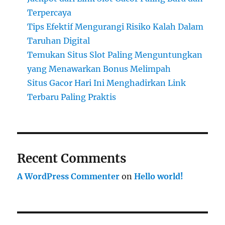
Terpercaya
Tips Efektif Mengurangi Risiko Kalah Dalam
Taruhan Digital
Temukan Situs Slot Paling Menguntungkan
yang Menawarkan Bonus Melimpah
Situs Gacor Hari Ini Menghadirkan Link
Terbaru Paling Praktis
Recent Comments
A WordPress Commenter
on
Hello world!