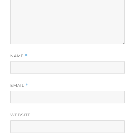
NAME
*
EMAIL
*
WEBSITE