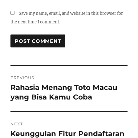
Save my name, email, and website in this browser for
the next time I comment.
Post
PREVIOUS
navigation
Rahasia Menang Toto Macau
Previous
post:
yang Bisa Kamu Coba
NEXT
Keunggulan Fitur Pendaftaran
Next