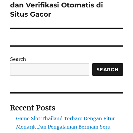
post:
dan Verifikasi Otomatis di
Situs Gacor
Search
SEARCH
Recent Posts
Game Slot Thailand Terbaru Dengan Fitur
Menarik Dan Pengalaman Bermain Seru