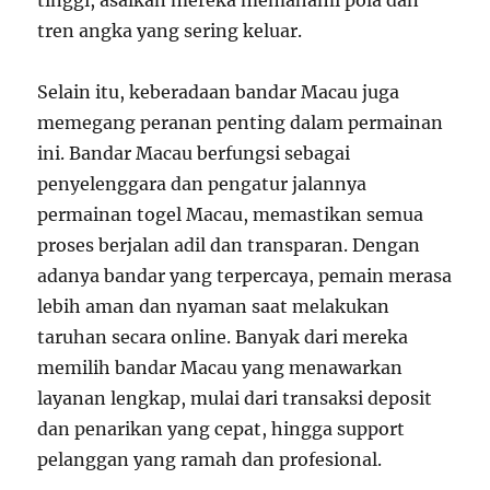
tinggi, asalkan mereka memahami pola dan
tren angka yang sering keluar.
Selain itu, keberadaan bandar Macau juga
memegang peranan penting dalam permainan
ini. Bandar Macau berfungsi sebagai
penyelenggara dan pengatur jalannya
permainan togel Macau, memastikan semua
proses berjalan adil dan transparan. Dengan
adanya bandar yang terpercaya, pemain merasa
lebih aman dan nyaman saat melakukan
taruhan secara online. Banyak dari mereka
memilih bandar Macau yang menawarkan
layanan lengkap, mulai dari transaksi deposit
dan penarikan yang cepat, hingga support
pelanggan yang ramah dan profesional.