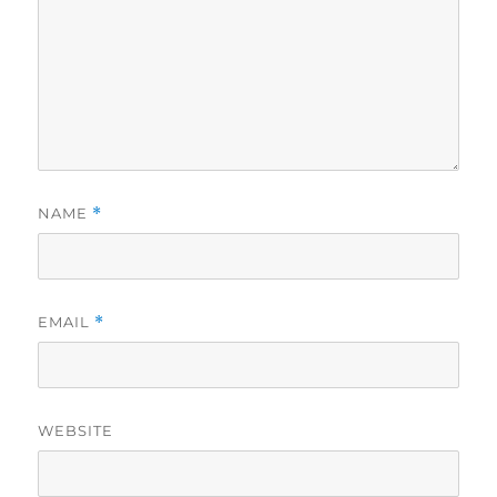
NAME
*
EMAIL
*
WEBSITE