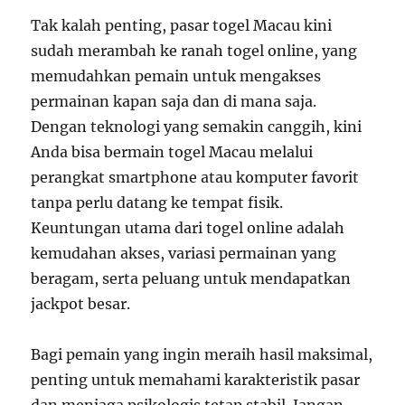
Tak kalah penting, pasar togel Macau kini
sudah merambah ke ranah togel online, yang
memudahkan pemain untuk mengakses
permainan kapan saja dan di mana saja.
Dengan teknologi yang semakin canggih, kini
Anda bisa bermain togel Macau melalui
perangkat smartphone atau komputer favorit
tanpa perlu datang ke tempat fisik.
Keuntungan utama dari togel online adalah
kemudahan akses, variasi permainan yang
beragam, serta peluang untuk mendapatkan
jackpot besar.
Bagi pemain yang ingin meraih hasil maksimal,
penting untuk memahami karakteristik pasar