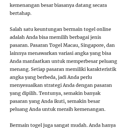
kemenangan besar biasanya datang secara
bertahap.
Salah satu keuntungan bermain togel online
adalah Anda bisa memilih berbagai jenis
pasaran. Pasaran Togel Macau, Singapore, dan
lainnya menawarkan variasi angka yang bisa
Anda manfaatkan untuk memperbesar peluang
menang. Setiap pasaran memiliki karakteristik
angka yang berbeda, jadi Anda perlu
menyesuaikan strategi Anda dengan pasaran
yang dipilih. Tentunya, semakin banyak
pasaran yang Anda ikuti, semakin besar
peluang Anda untuk meraih kemenangan.
Bermain togel juga sangat mudah. Anda hanya