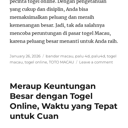
pecinta togel online. Dengan pengetahuan
yang cukup dan disiplin, Anda bisa
memaksimalkan peluang dan meraih
kemenangan besar. Jadi, tak ada salahnya
mencoba peruntungan di pasar togel Macau,
karena peluang besar menanti untuk Anda raih.
Posted
Tags
January 26, 2026
bandar macau
,
palu 4d
,
palu4d
,
togel
on
on
macau
,
togel online
,
TOTO MACAU
Leave a comment
Strategi
Jitu
Menan
Meraup Keuntungan
Toto
Macau
Besar dengan Togel
Setiap
Online, Waktu yang Tepat
Hari
untuk Cuan