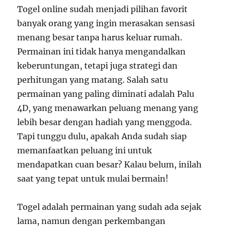
Togel online sudah menjadi pilihan favorit
banyak orang yang ingin merasakan sensasi
menang besar tanpa harus keluar rumah.
Permainan ini tidak hanya mengandalkan
keberuntungan, tetapi juga strategi dan
perhitungan yang matang. Salah satu
permainan yang paling diminati adalah Palu
4D, yang menawarkan peluang menang yang
lebih besar dengan hadiah yang menggoda.
Tapi tunggu dulu, apakah Anda sudah siap
memanfaatkan peluang ini untuk
mendapatkan cuan besar? Kalau belum, inilah
saat yang tepat untuk mulai bermain!
Togel adalah permainan yang sudah ada sejak
lama, namun dengan perkembangan