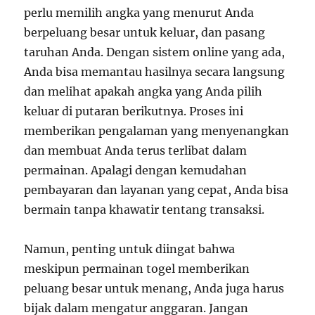
perlu memilih angka yang menurut Anda
berpeluang besar untuk keluar, dan pasang
taruhan Anda. Dengan sistem online yang ada,
Anda bisa memantau hasilnya secara langsung
dan melihat apakah angka yang Anda pilih
keluar di putaran berikutnya. Proses ini
memberikan pengalaman yang menyenangkan
dan membuat Anda terus terlibat dalam
permainan. Apalagi dengan kemudahan
pembayaran dan layanan yang cepat, Anda bisa
bermain tanpa khawatir tentang transaksi.
Namun, penting untuk diingat bahwa
meskipun permainan togel memberikan
peluang besar untuk menang, Anda juga harus
bijak dalam mengatur anggaran. Jangan