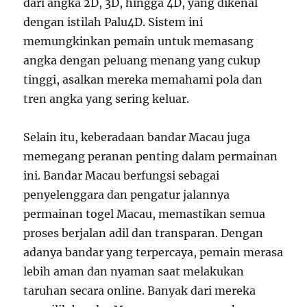
dari angka 2D, 3D, hingga 4D, yang dikenal
dengan istilah Palu4D. Sistem ini
memungkinkan pemain untuk memasang
angka dengan peluang menang yang cukup
tinggi, asalkan mereka memahami pola dan
tren angka yang sering keluar.
Selain itu, keberadaan bandar Macau juga
memegang peranan penting dalam permainan
ini. Bandar Macau berfungsi sebagai
penyelenggara dan pengatur jalannya
permainan togel Macau, memastikan semua
proses berjalan adil dan transparan. Dengan
adanya bandar yang terpercaya, pemain merasa
lebih aman dan nyaman saat melakukan
taruhan secara online. Banyak dari mereka