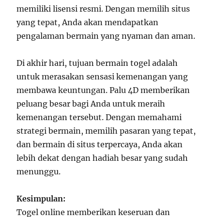
memiliki lisensi resmi. Dengan memilih situs
yang tepat, Anda akan mendapatkan
pengalaman bermain yang nyaman dan aman.
Di akhir hari, tujuan bermain togel adalah
untuk merasakan sensasi kemenangan yang
membawa keuntungan. Palu 4D memberikan
peluang besar bagi Anda untuk meraih
kemenangan tersebut. Dengan memahami
strategi bermain, memilih pasaran yang tepat,
dan bermain di situs terpercaya, Anda akan
lebih dekat dengan hadiah besar yang sudah
menunggu.
Kesimpulan:
Togel online memberikan keseruan dan