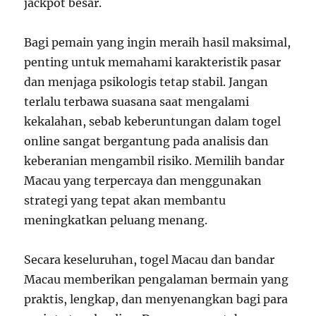
jackpot besar.
Bagi pemain yang ingin meraih hasil maksimal,
penting untuk memahami karakteristik pasar
dan menjaga psikologis tetap stabil. Jangan
terlalu terbawa suasana saat mengalami
kekalahan, sebab keberuntungan dalam togel
online sangat bergantung pada analisis dan
keberanian mengambil risiko. Memilih bandar
Macau yang terpercaya dan menggunakan
strategi yang tepat akan membantu
meningkatkan peluang menang.
Secara keseluruhan, togel Macau dan bandar
Macau memberikan pengalaman bermain yang
praktis, lengkap, dan menyenangkan bagi para