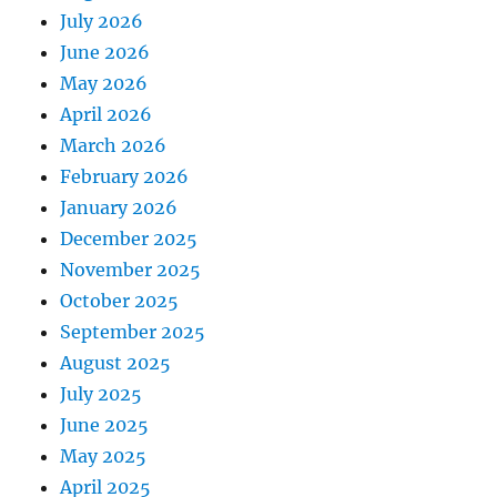
July 2026
June 2026
May 2026
April 2026
March 2026
February 2026
January 2026
December 2025
November 2025
October 2025
September 2025
August 2025
July 2025
June 2025
May 2025
April 2025