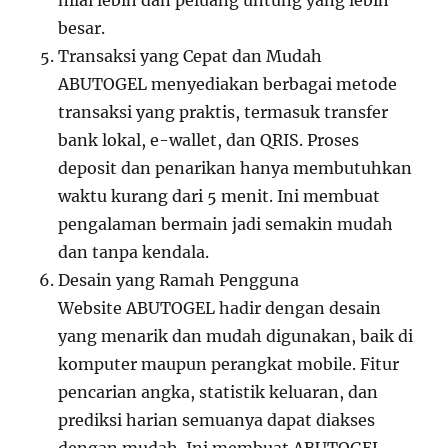
nilai lebih dan peluang untung yang lebih
besar.
Transaksi yang Cepat dan Mudah
ABUTOGEL menyediakan berbagai metode
transaksi yang praktis, termasuk transfer
bank lokal, e-wallet, dan QRIS. Proses
deposit dan penarikan hanya membutuhkan
waktu kurang dari 5 menit. Ini membuat
pengalaman bermain jadi semakin mudah
dan tanpa kendala.
Desain yang Ramah Pengguna
Website ABUTOGEL hadir dengan desain
yang menarik dan mudah digunakan, baik di
komputer maupun perangkat mobile. Fitur
pencarian angka, statistik keluaran, dan
prediksi harian semuanya dapat diakses