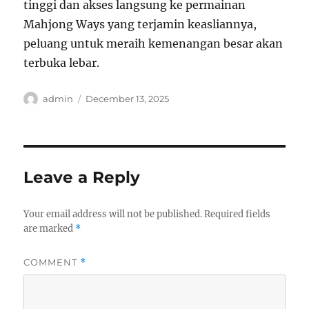
tinggi dan akses langsung ke permainan
Mahjong Ways yang terjamin keasliannya,
peluang untuk meraih kemenangan besar akan
terbuka lebar.
Author
Posted
admin
December 13, 2025
on
Leave a Reply
Your email address will not be published.
Required fields
are marked
*
COMMENT
*