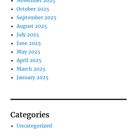
November 2025
October 2025
September 2025
August 2025
July 2025
June 2025
May 2025
April 2025
March 2025
January 2025
Categories
Uncategorized