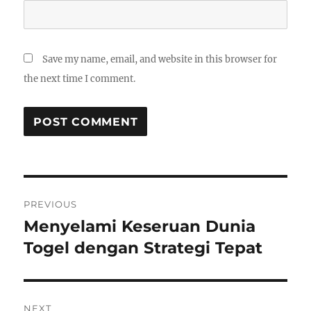
Save my name, email, and website in this browser for
the next time I comment.
Post
PREVIOUS
navigation
Menyelami Keseruan Dunia
Previous
post:
Togel dengan Strategi Tepat
NEXT