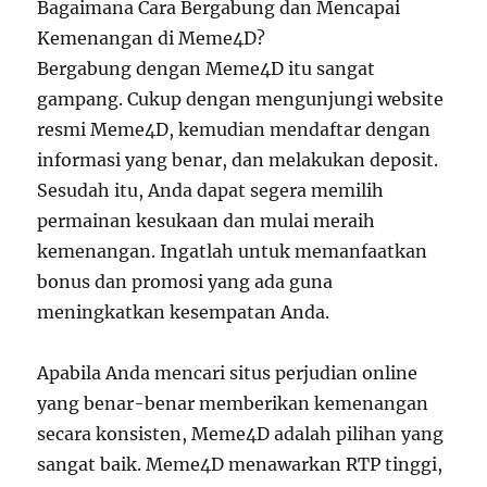
Bagaimana Cara Bergabung dan Mencapai
Kemenangan di Meme4D?
Bergabung dengan Meme4D itu sangat
gampang. Cukup dengan mengunjungi website
resmi Meme4D, kemudian mendaftar dengan
informasi yang benar, dan melakukan deposit.
Sesudah itu, Anda dapat segera memilih
permainan kesukaan dan mulai meraih
kemenangan. Ingatlah untuk memanfaatkan
bonus dan promosi yang ada guna
meningkatkan kesempatan Anda.
Apabila Anda mencari situs perjudian online
yang benar-benar memberikan kemenangan
secara konsisten, Meme4D adalah pilihan yang
sangat baik. Meme4D menawarkan RTP tinggi,