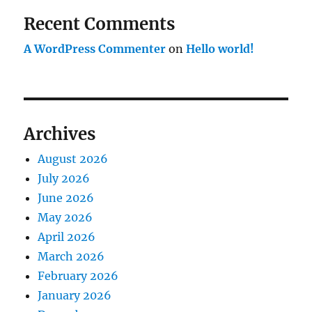
Recent Comments
A WordPress Commenter
on
Hello world!
Archives
August 2026
July 2026
June 2026
May 2026
April 2026
March 2026
February 2026
January 2026