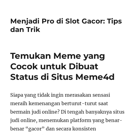
Menjadi Pro di Slot Gacor: Tips
dan Trik
Temukan Meme yang
Cocok untuk Dibuat
Status di Situs Meme4d
Siapa yang tidak ingin merasakan sensasi
meraih kemenangan berturut-turut saat
bermain judi online? Di tengah banyaknya situs
judi online, menemukan platform yang benar-
benar “gacor” dan secara konsisten