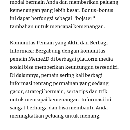
modal bermain Anda dan memberikan peluang
kemenangan yang lebih besar. Bonus-bonus
ini dapat berfungsi sebagai “bojster”
tambahan untuk mencapai kemenangan.
Komunitas Pemain yang Aktif dan Berbagi
Informasi: Bergabung dengan komunitas
pemain Meme4D di berbagai platform media
sosial bisa memberikan keuntungan tersendiri.
Di dalamnya, pemain sering kali berbagi
informasi tentang permainan yang sedang
gacor, strategi bermain, serta tips dan trik
untuk mencapai kemenangan. Informasi ini
sangat berharga dan bisa membantu Anda
meningkatkan peluang untuk menang.