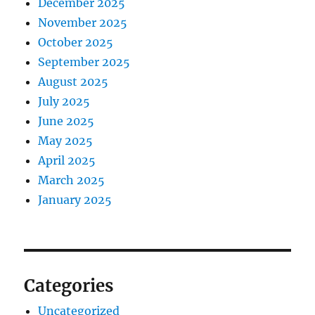
December 2025
November 2025
October 2025
September 2025
August 2025
July 2025
June 2025
May 2025
April 2025
March 2025
January 2025
Categories
Uncategorized