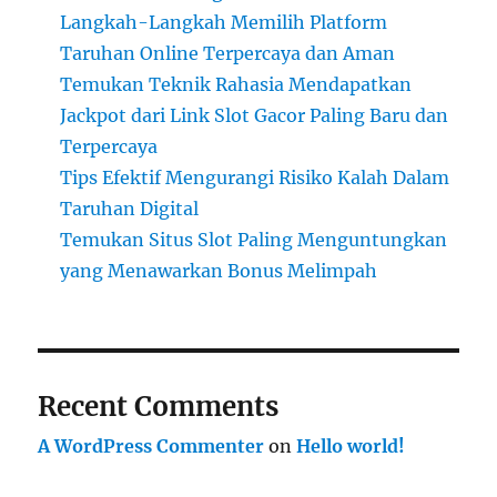
Langkah-Langkah Memilih Platform
Taruhan Online Terpercaya dan Aman
Temukan Teknik Rahasia Mendapatkan
Jackpot dari Link Slot Gacor Paling Baru dan
Terpercaya
Tips Efektif Mengurangi Risiko Kalah Dalam
Taruhan Digital
Temukan Situs Slot Paling Menguntungkan
yang Menawarkan Bonus Melimpah
Recent Comments
A WordPress Commenter
on
Hello world!