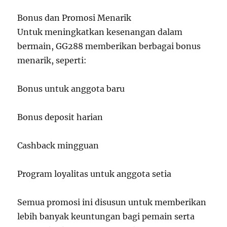
Bonus dan Promosi Menarik
Untuk meningkatkan kesenangan dalam
bermain, GG288 memberikan berbagai bonus
menarik, seperti:
Bonus untuk anggota baru
Bonus deposit harian
Cashback mingguan
Program loyalitas untuk anggota setia
Semua promosi ini disusun untuk memberikan
lebih banyak keuntungan bagi pemain serta