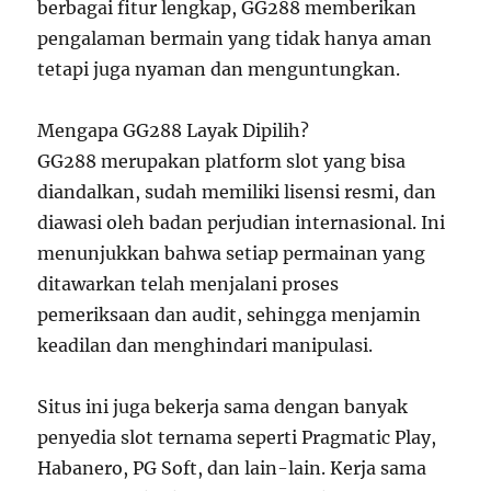
berbagai fitur lengkap, GG288 memberikan
pengalaman bermain yang tidak hanya aman
tetapi juga nyaman dan menguntungkan.
Mengapa GG288 Layak Dipilih?
GG288 merupakan platform slot yang bisa
diandalkan, sudah memiliki lisensi resmi, dan
diawasi oleh badan perjudian internasional. Ini
menunjukkan bahwa setiap permainan yang
ditawarkan telah menjalani proses
pemeriksaan dan audit, sehingga menjamin
keadilan dan menghindari manipulasi.
Situs ini juga bekerja sama dengan banyak
penyedia slot ternama seperti Pragmatic Play,
Habanero, PG Soft, dan lain-lain. Kerja sama