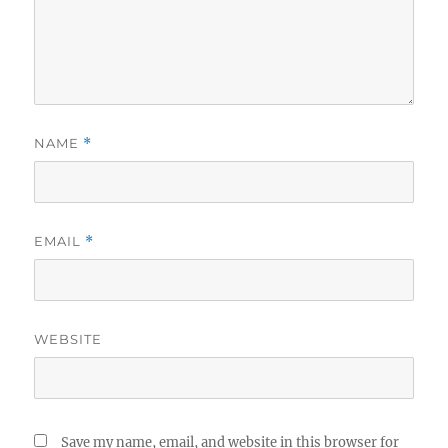
NAME
*
EMAIL
*
WEBSITE
Save my name, email, and website in this browser for