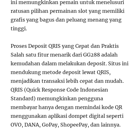
ini memungkinkan pemain untuk menelusuri
ratusan pilihan permainan slot yang memiliki
grafis yang bagus dan peluang menang yang
tinggi.
Proses Deposit QRIS yang Cepat dan Praktis
Salah satu fitur menarik dari GG288 adalah
kemudahan dalam melakukan deposit. Situs ini
mendukung metode deposit lewat QRIS,
menjadikan transaksi lebih cepat dan mudah.
QRIS (Quick Response Code Indonesian
Standard) memungkinkan pengguna
membayar hanya dengan memindai kode QR
menggunakan aplikasi dompet digital seperti
OVO, DANA, GoPay, ShopeePay, dan lainnya.