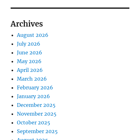
Archives
August 2026
July 2026
June 2026
May 2026
April 2026
March 2026
February 2026
January 2026
December 2025
November 2025
October 2025
September 2025