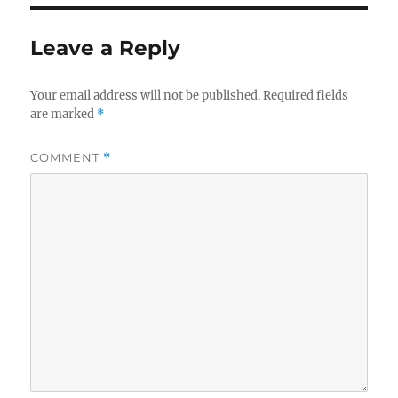
Leave a Reply
Your email address will not be published.
Required fields
are marked
*
COMMENT
*