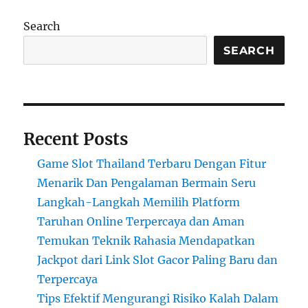
Search
SEARCH
Recent Posts
Game Slot Thailand Terbaru Dengan Fitur
Menarik Dan Pengalaman Bermain Seru
Langkah-Langkah Memilih Platform
Taruhan Online Terpercaya dan Aman
Temukan Teknik Rahasia Mendapatkan
Jackpot dari Link Slot Gacor Paling Baru dan
Terpercaya
Tips Efektif Mengurangi Risiko Kalah Dalam