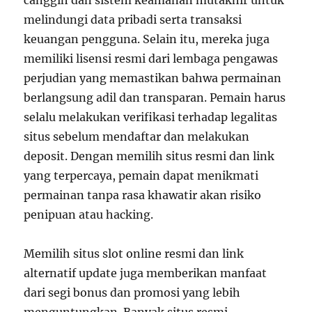
canggih dan sistem keamanan mutakhir untuk
melindungi data pribadi serta transaksi
keuangan pengguna. Selain itu, mereka juga
memiliki lisensi resmi dari lembaga pengawas
perjudian yang memastikan bahwa permainan
berlangsung adil dan transparan. Pemain harus
selalu melakukan verifikasi terhadap legalitas
situs sebelum mendaftar dan melakukan
deposit. Dengan memilih situs resmi dan link
yang terpercaya, pemain dapat menikmati
permainan tanpa rasa khawatir akan risiko
penipuan atau hacking.
Memilih situs slot online resmi dan link
alternatif update juga memberikan manfaat
dari segi bonus dan promosi yang lebih