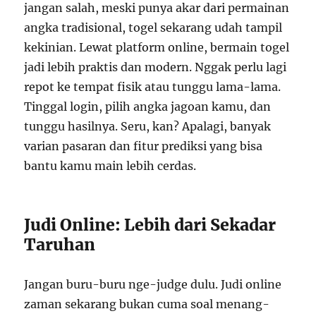
jangan salah, meski punya akar dari permainan
angka tradisional, togel sekarang udah tampil
kekinian. Lewat platform online, bermain togel
jadi lebih praktis dan modern. Nggak perlu lagi
repot ke tempat fisik atau tunggu lama-lama.
Tinggal login, pilih angka jagoan kamu, dan
tunggu hasilnya. Seru, kan? Apalagi, banyak
varian pasaran dan fitur prediksi yang bisa
bantu kamu main lebih cerdas.
Judi Online: Lebih dari Sekadar
Taruhan
Jangan buru-buru nge-judge dulu. Judi online
zaman sekarang bukan cuma soal menang-