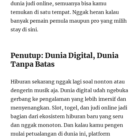
dunia judi online, semuanya bisa kamu
temukan di satu tempat. Nggak heran kalau
banyak pemain pemula maupun pro yang milih
stay di sini.
Penutup: Dunia Digital, Dunia
Tanpa Batas
Hiburan sekarang nggak lagi soal nonton atau
dengerin musik aja. Dunia digital udah ngebuka
gerbang ke pengalaman yang lebih imersif dan
menyenangkan. Slot, togel, dan judi online jadi
bagian dari ekosistem hiburan baru yang seru
dan nggak monoton. Dan kalau kamu pengen
mulai petualangan di dunia ini, platform