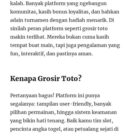
kalah. Banyak platform yang ngebangun
komunitas, kasih bonus loyalitas, dan bahkan
adain turnamen dengan hadiah menarik. Di
sinilah peran platform seperti grosir toto
makin terlihat. Mereka bukan cuma kasih
tempat buat main, tapi juga pengalaman yang
fun, interaktif, dan pastinya aman.
Kenapa Grosir Toto?
Pertanyaan bagus! Platform ini punya
segalanya: tampilan user-friendly, banyak
pilihan permainan, hingga sistem keamanan
yang bikin hati tenang. Baik kamu tim slot,
pencinta angka togel, atau petualang sejati di