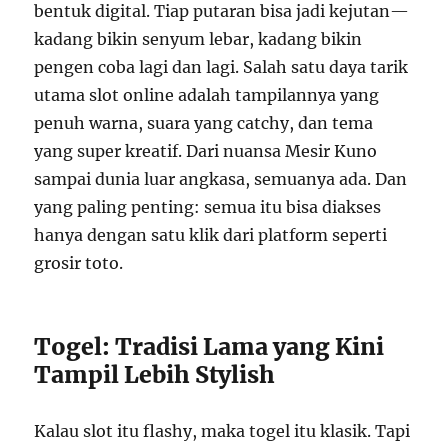
bentuk digital. Tiap putaran bisa jadi kejutan—
kadang bikin senyum lebar, kadang bikin
pengen coba lagi dan lagi. Salah satu daya tarik
utama slot online adalah tampilannya yang
penuh warna, suara yang catchy, dan tema
yang super kreatif. Dari nuansa Mesir Kuno
sampai dunia luar angkasa, semuanya ada. Dan
yang paling penting: semua itu bisa diakses
hanya dengan satu klik dari platform seperti
grosir toto.
Togel: Tradisi Lama yang Kini
Tampil Lebih Stylish
Kalau slot itu flashy, maka togel itu klasik. Tapi