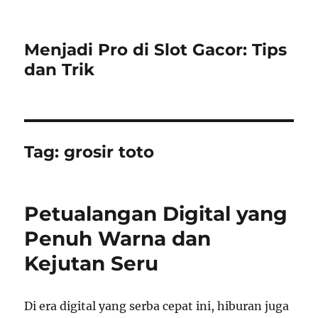
Menjadi Pro di Slot Gacor: Tips
dan Trik
Tag:
grosir toto
Petualangan Digital yang
Penuh Warna dan
Kejutan Seru
Di era digital yang serba cepat ini, hiburan juga