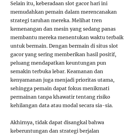
Selain itu, keberadaan slot gacor hari ini
memudahkan pemain dalam merencanakan
strategi taruhan mereka. Melihat tren
kemenangan dan mesin yang sedang panas
membantu mereka menentukan waktu terbaik
untuk bermain. Dengan bermain di situs slot
gacor yang sering memberikan hasil positif,
peluang mendapatkan keuntungan pun
semakin terbuka lebar. Keamanan dan
kenyamanan juga menjadi prioritas utama,
sehingga pemain dapat fokus menikmati
permainan tanpa khawatir tentang risiko
kehilangan data atau modal secara sia-sia.
Akhirnya, tidak dapat disangkal bahwa
keberuntungan dan strategi berjalan