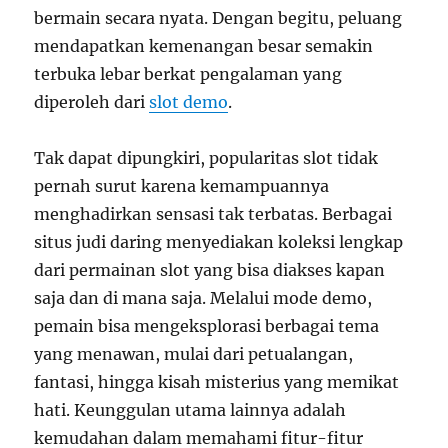
bermain secara nyata. Dengan begitu, peluang
mendapatkan kemenangan besar semakin
terbuka lebar berkat pengalaman yang
diperoleh dari
slot demo
.
Tak dapat dipungkiri, popularitas slot tidak
pernah surut karena kemampuannya
menghadirkan sensasi tak terbatas. Berbagai
situs judi daring menyediakan koleksi lengkap
dari permainan slot yang bisa diakses kapan
saja dan di mana saja. Melalui mode demo,
pemain bisa mengeksplorasi berbagai tema
yang menawan, mulai dari petualangan,
fantasi, hingga kisah misterius yang memikat
hati. Keunggulan utama lainnya adalah
kemudahan dalam memahami fitur-fitur