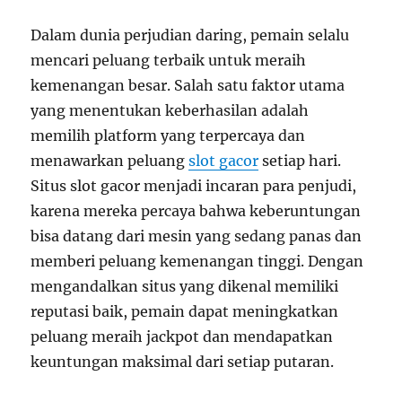
Pengalaman
Bermain
Dalam dunia perjudian daring, pemain selalu
Terbaik
mencari peluang terbaik untuk meraih
kemenangan besar. Salah satu faktor utama
yang menentukan keberhasilan adalah
memilih platform yang terpercaya dan
menawarkan peluang
slot gacor
setiap hari.
Situs slot gacor menjadi incaran para penjudi,
karena mereka percaya bahwa keberuntungan
bisa datang dari mesin yang sedang panas dan
memberi peluang kemenangan tinggi. Dengan
mengandalkan situs yang dikenal memiliki
reputasi baik, pemain dapat meningkatkan
peluang meraih jackpot dan mendapatkan
keuntungan maksimal dari setiap putaran.