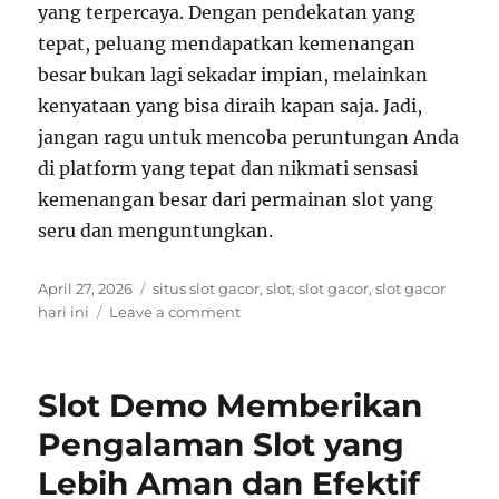
yang terpercaya. Dengan pendekatan yang
tepat, peluang mendapatkan kemenangan
besar bukan lagi sekadar impian, melainkan
kenyataan yang bisa diraih kapan saja. Jadi,
jangan ragu untuk mencoba peruntungan Anda
di platform yang tepat dan nikmati sensasi
kemenangan besar dari permainan slot yang
seru dan menguntungkan.
Posted
Tags
April 27, 2026
situs slot gacor
,
slot
,
slot gacor
,
slot gacor
on
on
hari ini
Leave a comment
Gunakan
Teknik
Slot
Slot Demo Memberikan
Gacor
Terbaru
Pengalaman Slot yang
untuk
Lebih Aman dan Efektif
Mendapatkan
Jackpot