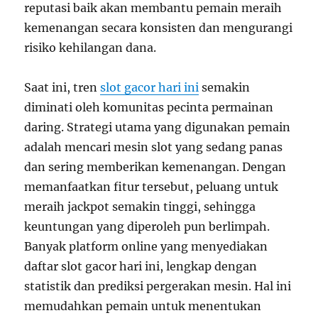
reputasi baik akan membantu pemain meraih
kemenangan secara konsisten dan mengurangi
risiko kehilangan dana.
Saat ini, tren
slot gacor hari ini
semakin
diminati oleh komunitas pecinta permainan
daring. Strategi utama yang digunakan pemain
adalah mencari mesin slot yang sedang panas
dan sering memberikan kemenangan. Dengan
memanfaatkan fitur tersebut, peluang untuk
meraih jackpot semakin tinggi, sehingga
keuntungan yang diperoleh pun berlimpah.
Banyak platform online yang menyediakan
daftar slot gacor hari ini, lengkap dengan
statistik dan prediksi pergerakan mesin. Hal ini
memudahkan pemain untuk menentukan