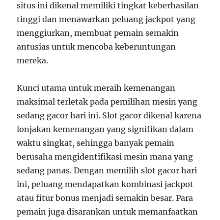
situs ini dikenal memiliki tingkat keberhasilan
tinggi dan menawarkan peluang jackpot yang
menggiurkan, membuat pemain semakin
antusias untuk mencoba keberuntungan
mereka.
Kunci utama untuk meraih kemenangan
maksimal terletak pada pemilihan mesin yang
sedang gacor hari ini. Slot gacor dikenal karena
lonjakan kemenangan yang signifikan dalam
waktu singkat, sehingga banyak pemain
berusaha mengidentifikasi mesin mana yang
sedang panas. Dengan memilih slot gacor hari
ini, peluang mendapatkan kombinasi jackpot
atau fitur bonus menjadi semakin besar. Para
pemain juga disarankan untuk memanfaatkan