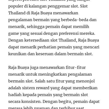
populer di kalangan penggemar slot. Slot
Thailand di Raja Buaya menawarkan
pengalaman bermain yang berbeda-beda dan
menarik, sehingga pemain dapat memilih
game yang sesuai dengan preferensi mereka.
Dengan ketersediaan slot Thailand, Raja Buaya
dapat menarik perhatian pemain yang mencari
keunikan dan keseruan dalam bermain slot.
Raja Buaya juga menawarkan fitur-fitur
menarik untuk meningkatkan pengalaman
bermain slot. Salah satu fitur yang menonjol
adalah sistem reward yang dapat memberikan
hadiah kepada pemain yang bermain slot
secara konsisten. Dengan begitu, pemain dapat
merasa lebih nyaman dan terhibur saat