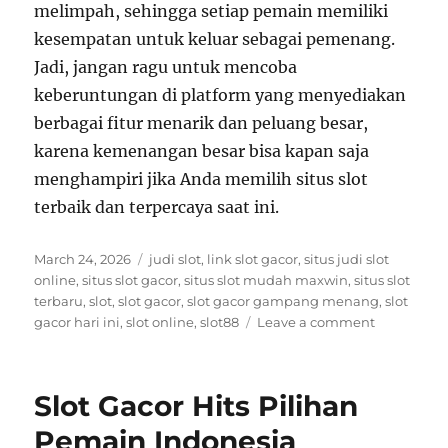
melimpah, sehingga setiap pemain memiliki
kesempatan untuk keluar sebagai pemenang.
Jadi, jangan ragu untuk mencoba
keberuntungan di platform yang menyediakan
berbagai fitur menarik dan peluang besar,
karena kemenangan besar bisa kapan saja
menghampiri jika Anda memilih situs slot
terbaik dan terpercaya saat ini.
Posted
Tags
March 24, 2026
judi slot
,
link slot gacor
,
situs judi slot
on
online
,
situs slot gacor
,
situs slot mudah maxwin
,
situs slot
terbaru
,
slot
,
slot gacor
,
slot gacor gampang menang
,
slot
on
gacor hari ini
,
slot online
,
slot88
Leave a comment
Kuasai
Teknik
Slot
Slot Gacor Hits Pilihan
Gacor
untuk
Pemain Indonesia
Hasil