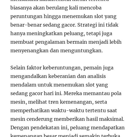
biasanya akan berulang kali mencoba
peruntungan hingga menemukan slot yang
benar-benar sedang gacor. Strategi ini tidak
hanya meningkatkan peluang, tetapi juga
membuat pengalaman bermain menjadi lebih
menyenangkan dan menguntungkan.
Selain faktor keberuntungan, pemain juga
mengandalkan keberanian dan analisis
mendalam untuk menemukan slot yang
sedang gacor hari ini. Mereka memantau pola
mesin, melihat tren kemenangan, serta
memperhatikan waktu-waktu tertentu saat
mesin cenderung memberikan hasil maksimal.
Dengan pendekatan ini, peluang mendapatkan
kemenangan besar menjadi semakin terbuka