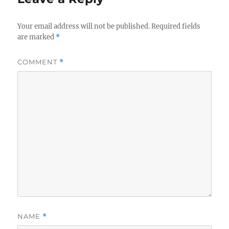
Your email address will not be published.
Required fields
are marked
*
COMMENT
*
NAME
*