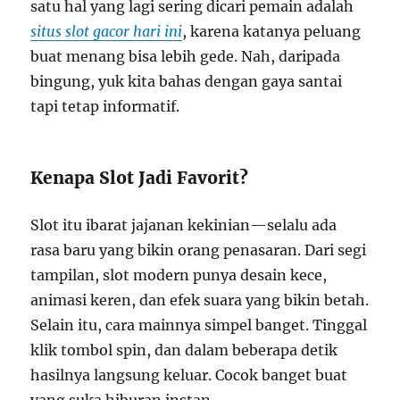
satu hal yang lagi sering dicari pemain adalah
situs slot gacor hari ini
, karena katanya peluang
buat menang bisa lebih gede. Nah, daripada
bingung, yuk kita bahas dengan gaya santai
tapi tetap informatif.
Kenapa Slot Jadi Favorit?
Slot itu ibarat jajanan kekinian—selalu ada
rasa baru yang bikin orang penasaran. Dari segi
tampilan, slot modern punya desain kece,
animasi keren, dan efek suara yang bikin betah.
Selain itu, cara mainnya simpel banget. Tinggal
klik tombol spin, dan dalam beberapa detik
hasilnya langsung keluar. Cocok banget buat