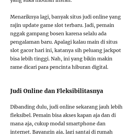
yang suka hiburan instan.
Menariknya lagi, banyak situs judi online yang
rajin update game slot terbaru. Jadi, pemain
nggak gampang bosen karena selalu ada
pengalaman baru. Apalagi kalau main di situs
slot gacor hari ini, katanya sih peluang jackpot
bisa lebih tinggi. Nah, ini yang bikin makin
rame dicari para pencinta hiburan digital.
Judi Online dan Fleksibilitasnya
Dibanding dulu, judi online sekarang jauh lebih
fleksibel. Pemain bisa akses kapan aja dan di
mana aja, cukup modal smartphone dan
internet. Bayangin aja, lagi santai di rumah