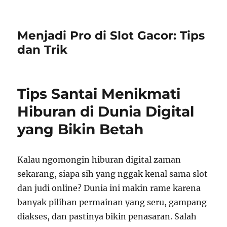
Menjadi Pro di Slot Gacor: Tips
dan Trik
Tips Santai Menikmati
Hiburan di Dunia Digital
yang Bikin Betah
Kalau ngomongin hiburan digital zaman
sekarang, siapa sih yang nggak kenal sama slot
dan judi online? Dunia ini makin rame karena
banyak pilihan permainan yang seru, gampang
diakses, dan pastinya bikin penasaran. Salah