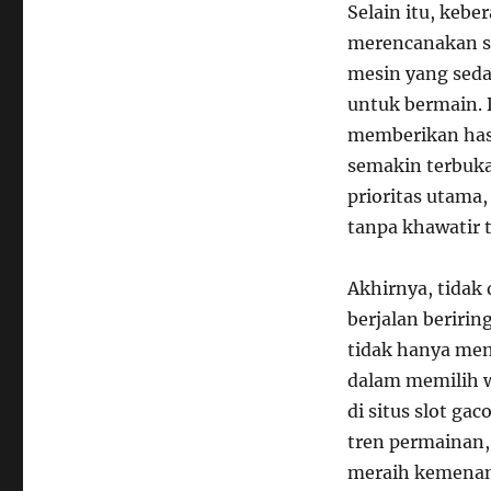
Selain itu, keb
merencanakan st
mesin yang sed
untuk bermain. 
memberikan hasi
semakin terbuk
prioritas utama
tanpa khawatir t
Akhirnya, tidak
berjalan beririn
tidak hanya men
dalam memilih 
di situs slot g
tren permainan,
meraih kemenang