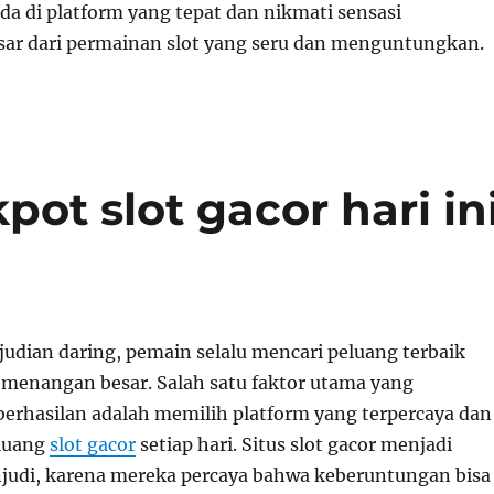
a di platform yang tepat dan nikmati sensasi
ar dari permainan slot yang seru dan menguntungkan.
ot slot gacor hari in
judian daring, pemain selalu mencari peluang terbaik
menangan besar. Salah satu faktor utama yang
rhasilan adalah memilih platform yang terpercaya dan
luang
slot gacor
setiap hari. Situs slot gacor menjadi
njudi, karena mereka percaya bahwa keberuntungan bisa