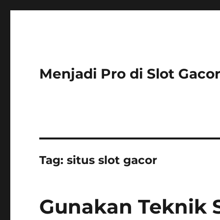
Menjadi Pro di Slot Gacor
Tag:
situs slot gacor
Gunakan Teknik S