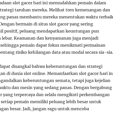
eradaan slot gacor hari ini memudahkan pemain dalam
rategi taruhan mereka. Melihat tren kemenangan dan
ang panas membantu mereka menentukan waktu terbai
Dengan bermain di situs slot gacor yang sering
l positif, peluang mendapatkan keuntungan pun
a lebar. Keamanan dan kenyamanan juga menjadi
, sehingga pemain dapat fokus menikmati permainan
entang risiko kehilangan data atau modal secara sia-sia
 dapat disangkal bahwa keberuntungan dan strategi
gan di dunia slot online. Memanfaatkan slot gacor hari in
gandalkan keberuntungan semata, tetapi juga kejelian
waktu dan mesin yang sedang panas. Dengan bergabung
acor yang terpercaya dan selalu mengikuti perkembangan
 setiap pemain memiliki peluang lebih besar untuk
an besar. Jadi, jangan ragu untuk mencoba