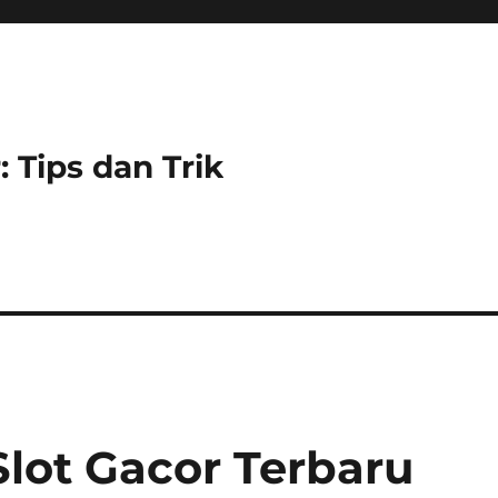
: Tips dan Trik
lot Gacor Terbaru