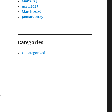
May 2025
April 2025
March 2025
January 2025
Categories
Uncategorized
g