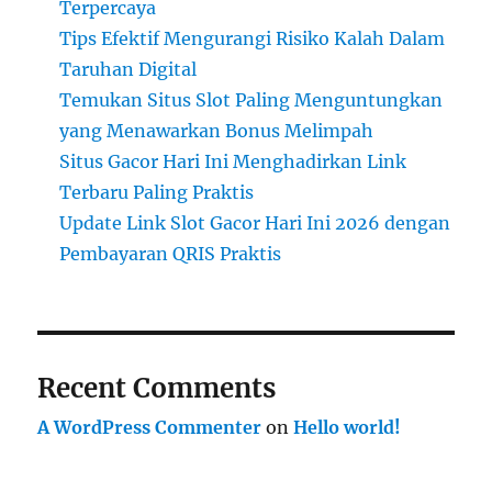
Terpercaya
Tips Efektif Mengurangi Risiko Kalah Dalam
Taruhan Digital
Temukan Situs Slot Paling Menguntungkan
yang Menawarkan Bonus Melimpah
Situs Gacor Hari Ini Menghadirkan Link
Terbaru Paling Praktis
Update Link Slot Gacor Hari Ini 2026 dengan
Pembayaran QRIS Praktis
Recent Comments
A WordPress Commenter
on
Hello world!