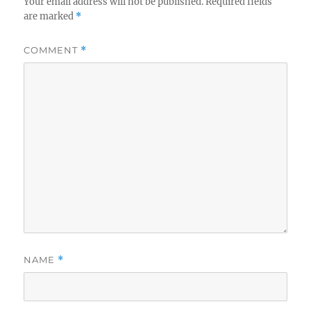
Your email address will not be published.
Required fields
are marked
*
COMMENT
*
NAME
*