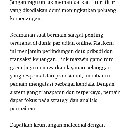
Jangan ragu untuk memanfaatkan fitur-fitur
yang disediakan demi meningkatkan peluang
kemenangan.
Keamanan saat bermain sangat penting,
terutama di dunia perjudian online. Platform
ini menjamin perlindungan data pribadi dan
transaksi keuangan. Link maxwin game toto
gacor juga menawarkan layanan pelanggan
yang responsif dan profesional, membantu
pemain mengatasi berbagai kendala. Dengan
sistem yang transparan dan terpercaya, pemain
dapat fokus pada strategi dan analisis
permainan.
Dapatkan keuntungan maksimal dengan