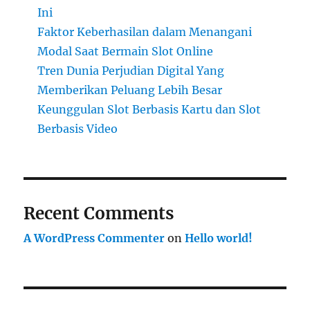
Ini
Faktor Keberhasilan dalam Menangani
Modal Saat Bermain Slot Online
Tren Dunia Perjudian Digital Yang
Memberikan Peluang Lebih Besar
Keunggulan Slot Berbasis Kartu dan Slot
Berbasis Video
Recent Comments
A WordPress Commenter
on
Hello world!