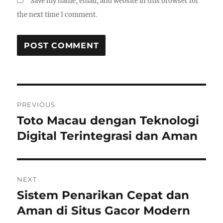
Save my name, email, and website in this browser for
the next time I comment.
Post
PREVIOUS
navigation
Toto Macau dengan Teknologi
Previous
post:
Digital Terintegrasi dan Aman
NEXT
Sistem Penarikan Cepat dan
Next
post:
Aman di Situs Gacor Modern