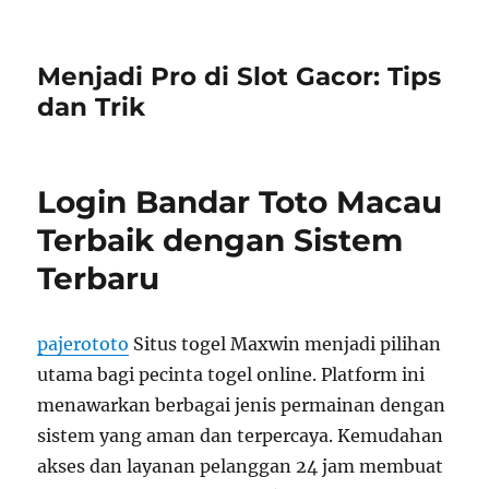
Menjadi Pro di Slot Gacor: Tips
dan Trik
Login Bandar Toto Macau
Terbaik dengan Sistem
Terbaru
pajerototo
Situs togel Maxwin menjadi pilihan
utama bagi pecinta togel online. Platform ini
menawarkan berbagai jenis permainan dengan
sistem yang aman dan terpercaya. Kemudahan
akses dan layanan pelanggan 24 jam membuat