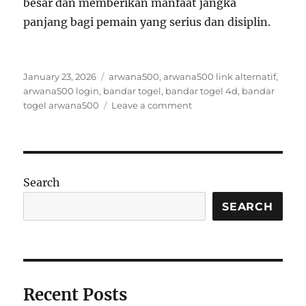
besar dan memberikan manfaat jangka
panjang bagi pemain yang serius dan disiplin.
Posted
Tags
January 23, 2026
arwana500
,
arwana500 link alternatif
,
on
arwana500 login
,
bandar togel
,
bandar togel 4d
,
bandar
on
togel arwana500
Leave a comment
Jadi
Bandar
Togel,
Cari
Untung
Search
Besar
dan
SEARCH
Seru
Recent Posts