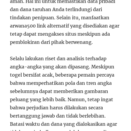
aman. Hal ini untuk memastikan data pribadi
dan dana taruhan Anda terlindungi dari
tindakan penipuan. Selain itu, manfaatkan
arwana500 link alternatif yang disediakan agar
tetap dapat mengakses situs meskipun ada
pemblokiran dari pihak berwenang.
Selalu lakukan riset dan analisis terhadap
angka-angka yang akan dipasang. Meskipun
togel bersifat acak, beberapa pemain percaya
bahwa memperhatikan pola dan tren angka
sebelumnya dapat memberikan gambaran
peluang yang lebih baik. Namun, tetap ingat
bahwa perjudian harus dilakukan secara
bertanggung jawab dan tidak berlebihan.
Batasi waktu dan dana yang dialokasikan agar