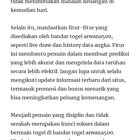
tidak menimbulkan masalah keuangan di
kemudian hari.
Selain itu, manfaatkan fitur-fitur yang
disediakan oleh bandar togel arwana500,
seperti live draw dan history data angka. Fitur
ini membantu pemain dalam membuat prediksi
yang lebih akurat dan mengelola data taruhan
secara lebih efektif. Jangan lupa untuk selalu
mengikuti update informasi terbaru dari situs,
termasuk promosi dan bonus menarik yang
bisa meningkatkan peluang kemenangan.
Menjadi pemain yang disiplin dan tidak
serakah merupakan kunci sukses dalam
bermain togel di bandar togel arwana500.