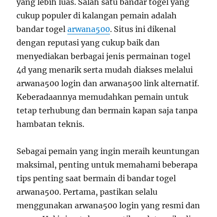
yang lebih luas. Salah satu bandar togel yang
cukup populer di kalangan pemain adalah
bandar togel
arwana500
. Situs ini dikenal
dengan reputasi yang cukup baik dan
menyediakan berbagai jenis permainan togel
4d yang menarik serta mudah diakses melalui
arwana500 login dan arwana500 link alternatif.
Keberadaannya memudahkan pemain untuk
tetap terhubung dan bermain kapan saja tanpa
hambatan teknis.
Sebagai pemain yang ingin meraih keuntungan
maksimal, penting untuk memahami beberapa
tips penting saat bermain di bandar togel
arwana500. Pertama, pastikan selalu
menggunakan arwana500 login yang resmi dan