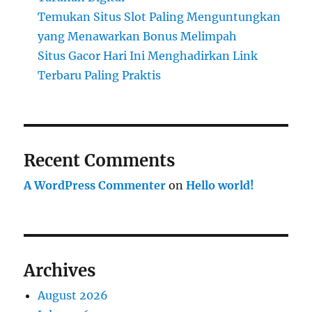
Temukan Situs Slot Paling Menguntungkan
yang Menawarkan Bonus Melimpah
Situs Gacor Hari Ini Menghadirkan Link
Terbaru Paling Praktis
Recent Comments
A WordPress Commenter
on
Hello world!
Archives
August 2026