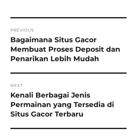
Post
PREVIOUS
navigation
Bagaimana Situs Gacor
Previous
post:
Membuat Proses Deposit dan
Penarikan Lebih Mudah
NEXT
Kenali Berbagai Jenis
Next
post:
Permainan yang Tersedia di
Situs Gacor Terbaru