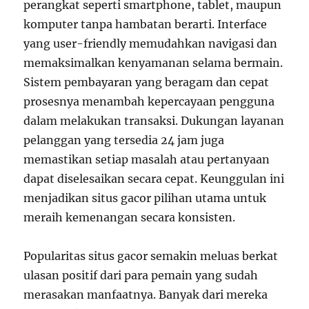
perangkat seperti smartphone, tablet, maupun
komputer tanpa hambatan berarti. Interface
yang user-friendly memudahkan navigasi dan
memaksimalkan kenyamanan selama bermain.
Sistem pembayaran yang beragam dan cepat
prosesnya menambah kepercayaan pengguna
dalam melakukan transaksi. Dukungan layanan
pelanggan yang tersedia 24 jam juga
memastikan setiap masalah atau pertanyaan
dapat diselesaikan secara cepat. Keunggulan ini
menjadikan situs gacor pilihan utama untuk
meraih kemenangan secara konsisten.
Popularitas situs gacor semakin meluas berkat
ulasan positif dari para pemain yang sudah
merasakan manfaatnya. Banyak dari mereka