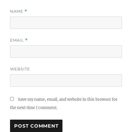
NAME
*
EMAIL
*
WEBSITE
Save my name, email, and website in this browser for
the next time I comment.