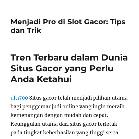
Menjadi Pro di Slot Gacor: Tips
dan Trik
Tren Terbaru dalam Dunia
Situs Gacor yang Perlu
Anda Ketahui
ulti700
Situs gacor telah menjadi pilihan utama
bagi penggemar judi online yang ingin meraih
kemenangan dengan mudah dan cepat.
Keunggulan utama dari situs gacor terletak
pada tingkat keberhasilan yang tinggi serta