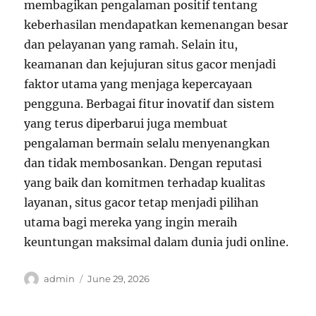
membagikan pengalaman positif tentang
keberhasilan mendapatkan kemenangan besar
dan pelayanan yang ramah. Selain itu,
keamanan dan kejujuran situs gacor menjadi
faktor utama yang menjaga kepercayaan
pengguna. Berbagai fitur inovatif dan sistem
yang terus diperbarui juga membuat
pengalaman bermain selalu menyenangkan
dan tidak membosankan. Dengan reputasi
yang baik dan komitmen terhadap kualitas
layanan, situs gacor tetap menjadi pilihan
utama bagi mereka yang ingin meraih
keuntungan maksimal dalam dunia judi online.
Author
Posted
admin
June 29, 2026
on