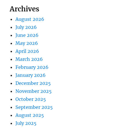
Archives
August 2026
July 2026
June 2026
May 2026
April 2026
March 2026
February 2026
January 2026
December 2025
November 2025
October 2025
September 2025
August 2025
July 2025