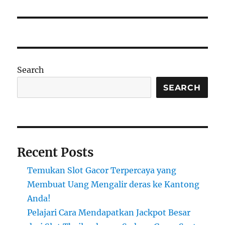
Search
SEARCH
Recent Posts
Temukan Slot Gacor Terpercaya yang
Membuat Uang Mengalir deras ke Kantong
Anda!
Pelajari Cara Mendapatkan Jackpot Besar