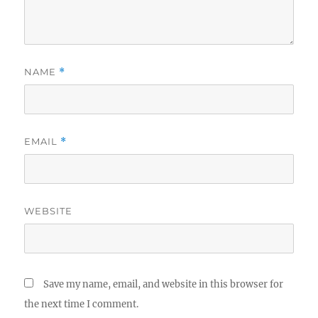
NAME
*
EMAIL
*
WEBSITE
Save my name, email, and website in this browser for
the next time I comment.