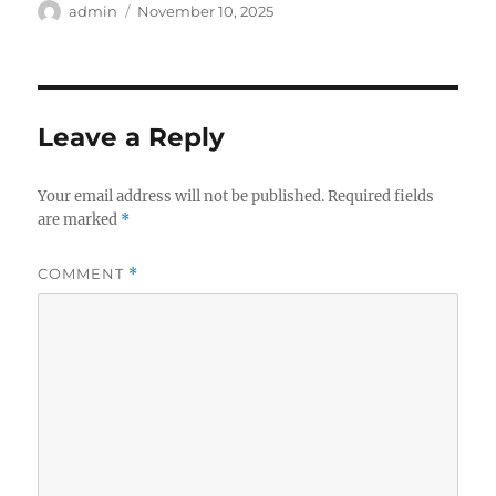
Author
Posted
admin
November 10, 2025
on
Leave a Reply
Your email address will not be published.
Required fields
are marked
*
COMMENT
*