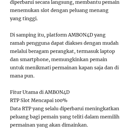
diperbarui secara langsung, membantu pemain
menemukan slot dengan peluang menang
yang tinggi.
Di samping itu, platform AMBON4D yang
ramah pengguna dapat diakses dengan mudah
melalui beragam perangkat, termasuk laptop
dan smartphone, memungkinkan pemain
untuk menikmati permainan kapan saja dan di
mana pun.
Fitur Utama di AMBON4D
RTP Slot Mencapai 100%
Data RTP yang selalu diperbarui meningkatkan
peluang bagi pemain yang teliti dalam memilih
permainan yang akan dimainkan.