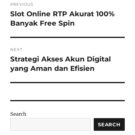
PREVIOUS
navigation
Slot Online RTP Akurat 100%
Previous
post:
Banyak Free Spin
NEXT
Strategi Akses Akun Digital
Next
post:
yang Aman dan Efisien
Search
SEARCH