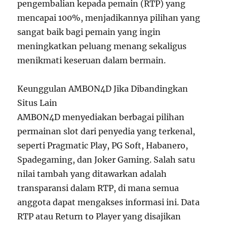
pengembalian kepada pemain (RTP) yang
mencapai 100%, menjadikannya pilihan yang
sangat baik bagi pemain yang ingin
meningkatkan peluang menang sekaligus
menikmati keseruan dalam bermain.
Keunggulan AMBON4D Jika Dibandingkan
Situs Lain
AMBON4D menyediakan berbagai pilihan
permainan slot dari penyedia yang terkenal,
seperti Pragmatic Play, PG Soft, Habanero,
Spadegaming, dan Joker Gaming. Salah satu
nilai tambah yang ditawarkan adalah
transparansi dalam RTP, di mana semua
anggota dapat mengakses informasi ini. Data
RTP atau Return to Player yang disajikan