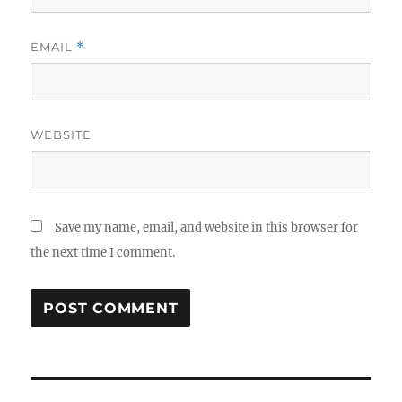
EMAIL
*
WEBSITE
Save my name, email, and website in this browser for
the next time I comment.
Post