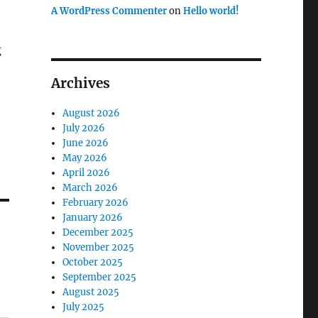
A WordPress Commenter
on
Hello world!
g
Archives
August 2026
July 2026
June 2026
May 2026
April 2026
March 2026
February 2026
January 2026
December 2025
November 2025
October 2025
September 2025
August 2025
July 2025