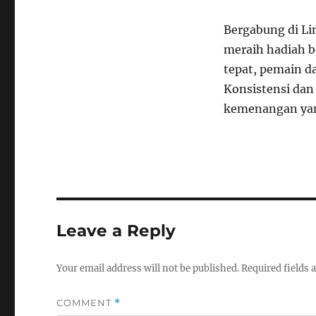
Bergabung di L
meraih hadiah be
tepat, pemain d
Konsistensi dan
kemenangan yan
Leave a Reply
Your email address will not be published.
Required fields
COMMENT
*