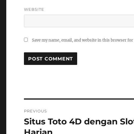
WEBSITE
Save my name, email, and website in this browser for
Post
PREVIOUS
navigation
Situs Toto 4D dengan Slo
Previous
post:
Harian