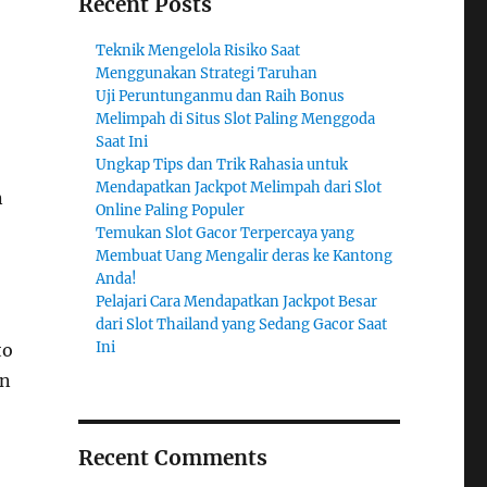
Recent Posts
Teknik Mengelola Risiko Saat
Menggunakan Strategi Taruhan
Uji Peruntunganmu dan Raih Bonus
Melimpah di Situs Slot Paling Menggoda
Saat Ini
Ungkap Tips dan Trik Rahasia untuk
Mendapatkan Jackpot Melimpah dari Slot
n
Online Paling Populer
Temukan Slot Gacor Terpercaya yang
Membuat Uang Mengalir deras ke Kantong
Anda!
Pelajari Cara Mendapatkan Jackpot Besar
dari Slot Thailand yang Sedang Gacor Saat
Ini
to
an
Recent Comments